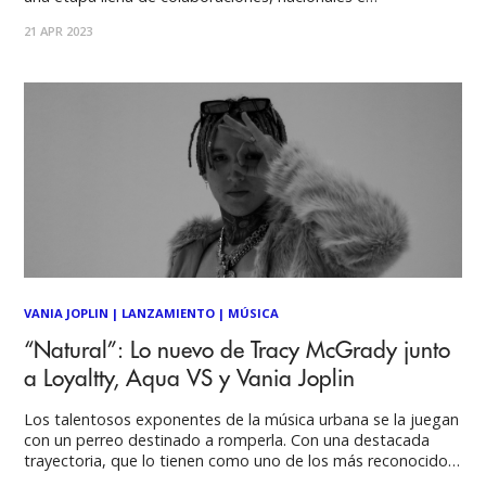
internacionales, junto con un video donde aparecen
21 APR 2023
Drefquila, Power Peralta, Kuin, Catana, Akatumami, Kid
Voodoo, Redfingers y ValentinaB. 'Shock' es el nuevo single
de
VANIA JOPLIN
|
LANZAMIENTO
|
MÚSICA
“Natural”: Lo nuevo de Tracy McGrady junto
a Loyaltty, Aqua VS y Vania Joplin
Los talentosos exponentes de la música urbana se la juegan
con un perreo destinado a romperla. Con una destacada
trayectoria, que lo tienen como uno de los más reconocidos
artistas urbanos nacionales, Tracy McGrady vuelve a los