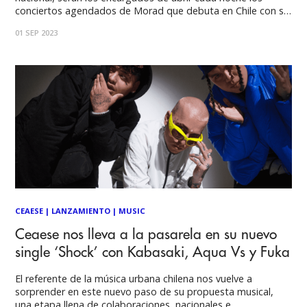
conciertos agendados de Morad que debuta en Chile con su
Reinsertado Tour. Morad es uno de los mayores exponentes
01 SEP 2023
del drill y que más pasión levanta dentro del género. Un
CEAESE
|
LANZAMIENTO
|
MUSIC
Ceaese nos lleva a la pasarela en su nuevo
single ‘Shock’ con Kabasaki, Aqua Vs y Fuka
El referente de la música urbana chilena nos vuelve a
sorprender en este nuevo paso de su propuesta musical,
una etapa llena de colaboraciones, nacionales e