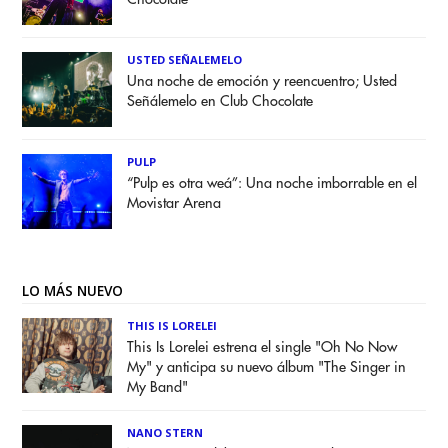
USTED SEÑALEMELO
Una noche de emoción y reencuentro; Usted
Señálemelo en Club Chocolate
PULP
“Pulp es otra weá”: Una noche imborrable en el
Movistar Arena
LO MÁS NUEVO
THIS IS LORELEI
This Is Lorelei estrena el single "Oh No Now
My" y anticipa su nuevo álbum "The Singer in
My Band"
NANO STERN