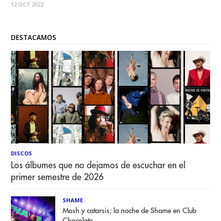
12 OCT 2022
lanzamientos y nos presenta “Natural”, esta vez junto a los
promisorios cantantes Loyaltty,
DESTACAMOS
DISCOS
Los álbumes que no dejamos de escuchar en el
primer semestre de 2026
SHAME
Mosh y catarsis; la noche de Shame en Club
Chocolate