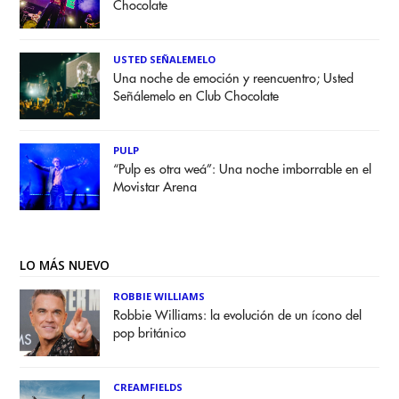
Chocolate
USTED SEÑALEMELO
Una noche de emoción y reencuentro; Usted
Señálemelo en Club Chocolate
PULP
“Pulp es otra weá”: Una noche imborrable en el
Movistar Arena
LO MÁS NUEVO
ROBBIE WILLIAMS
Robbie Williams: la evolución de un ícono del
pop británico
CREAMFIELDS