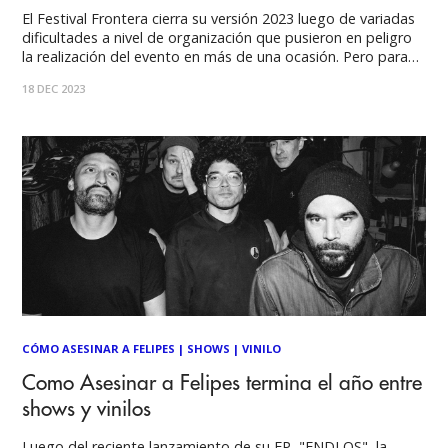
El Festival Frontera cierra su versión 2023 luego de variadas
dificultades a nivel de organización que pusieron en peligro
la realización del evento en más de una ocasión. Pero para
fortuna, de los fanáticos todo quedó en el pasado y fue
18 DEC 2023
posible disfrutar del festival en el Movistar Arena. La
CÓMO ASESINAR A FELIPES
|
SHOWS
|
VINILO
Como Asesinar a Felipes termina el año entre
shows y vinilos
Luego del reciente lanzamiento de su EP, "ENDLOS", la