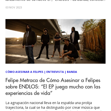
por su innovadora fusión de rap y jazz experimental, invita a
03 NOV 2023
su audiencia a explorar las profundidades de la oscuridad
CÓMO ASESINAR A FELIPES
|
ENTREVISTA
|
BANDA
Felipe Metraca de Cómo Asesinar a Felipes
sobre ENDLOS: “El EP juega mucho con las
experiencias de vida”
La agrupación nacional lleva en la espalda una prolija
trayectoria, la cual se ha distinguido por crear música que