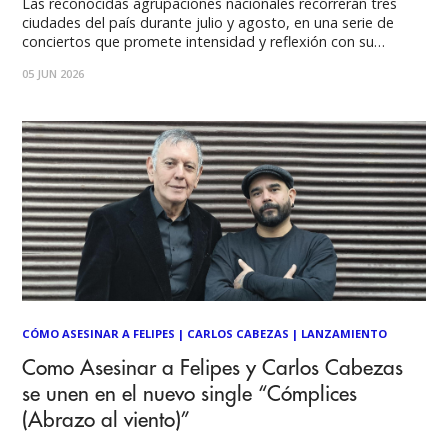
Las reconocidas agrupaciones nacionales recorrerán tres
ciudades del país durante julio y agosto, en una serie de
conciertos que promete intensidad y reflexión con su
público. Las entradas ya se encuentran disponibles a través
05 JUN 2026
de PortalTickets. Dos de las bandas más relevantes de la
música independiente, desde el post-hardcore y
CÓMO ASESINAR A FELIPES
|
CARLOS CABEZAS
|
LANZAMIENTO
Como Asesinar a Felipes y Carlos Cabezas
se unen en el nuevo single “Cómplices
(Abrazo al viento)”