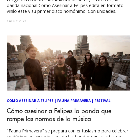
banda nacional Como Asesinar a Felipes edita en formato
vinilo este y su primer disco homónimo. Con unidades
limitadas, la banda revive por primera vez en acetato su
14 DEC 2023
disco debut que fue remasterizado el 2023 por el aclamado
productor Chalo G.
CÓMO ASESINAR A FELIPES
|
FAUNA PRIMAVERA
|
FESTIVAL
Cómo asesinar a Felipes la banda que
rompe las normas de la música
"Fauna Primavera" se prepara con entusiasmo para celebrar
su décimo aniversario. Una de las bandas encargadas de