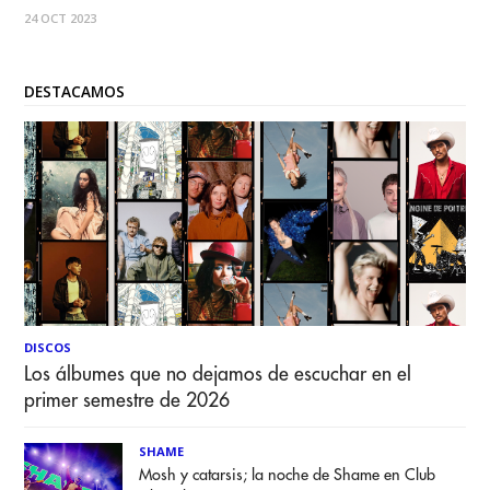
más breve de Cortázar, en él, la ficción y la realidad se
24 OCT 2023
entrelazan en una historia circular. Se manifiesta
DESTACAMOS
DISCOS
Los álbumes que no dejamos de escuchar en el
primer semestre de 2026
SHAME
Mosh y catarsis; la noche de Shame en Club