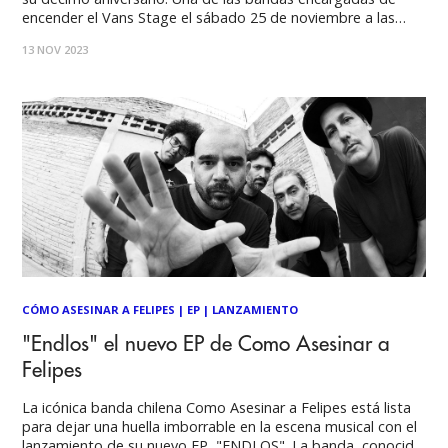
encender el Vans Stage el sábado 25 de noviembre a las
13:15 es Cómo Asesinar a Felipes (CAF). Este grupo, liderado
13 NOV 2023
por “Koala” Contreras, surgió en 2007 y nos regala una
mezcla
CÓMO ASESINAR A FELIPES
|
EP
|
LANZAMIENTO
"Endlos" el nuevo EP de Como Asesinar a
Felipes
La icónica banda chilena Como Asesinar a Felipes está lista
para dejar una huella imborrable en la escena musical con el
lanzamiento de su nuevo EP, "ENDLOS". La banda, conocida