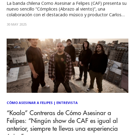
La banda chilena Como Asesinar a Felipes (CAF) presenta su
nuevo sencillo “Cómplices (Abrazo al viento)”, una
colaboración con el destacado músico y productor Carlos
Cabezas, figura fundamental de la música experimental
30 MAY 2025
chilena y voz emblemática de Electrodomésticos. Este
lanzamiento marca un encuentro potente entre dos
generaciones de la escena
CÓMO ASESINAR A FELIPES
|
ENTREVISTA
“Koala” Contreras de Cómo Asesinar a
Felipes: “Ningún show de CAF es igual al
anterior, siempre te llevas una experiencia