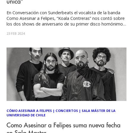
única”
En Conversación con Sunderbeats el vocalista de la banda
Como Asesinar a Felipes, “Koala Contreras” nos contó sobre
los dos shows de aniversario de su primer disco homónimo,
que se llevarán a cabo en Sala Master, el 1 y 2 de marzo,
23 FEB 2024
donde contarán con la presencia de miembro fundador
CÓMO ASESINAR A FELIPES
|
CONCIERTOS
|
SALA MÁSTER DE LA
UNIVERSIDAD DE CHILE
Como Asesinar a Felipes suma nueva fecha