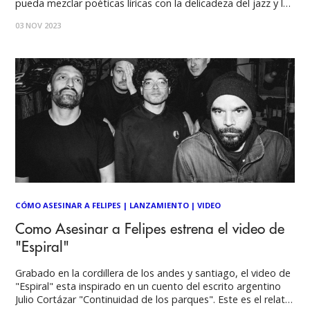
pueda mezclar poéticas líricas con la delicadeza del jazz y la
rítmica del hip-hop. Tuvimos la oportunidad de conversar
03 NOV 2023
con el dueño de las baquetas acerca del nuevo disco de la
CÓMO ASESINAR A FELIPES
|
LANZAMIENTO
|
VIDEO
Como Asesinar a Felipes estrena el video de
"Espiral"
Grabado en la cordillera de los andes y santiago, el video de
"Espiral" esta inspirado en un cuento del escrito argentino
Julio Cortázar "Continuidad de los parques". Este es el relato