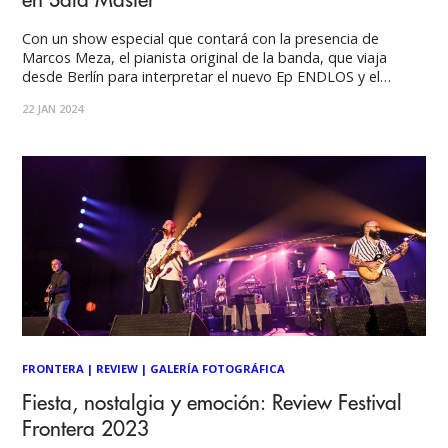
en Sala Master
Con un show especial que contará con la presencia de
Marcos Meza, el pianista original de la banda, que viaja
desde Berlín para interpretar el nuevo Ep ENDLOS y el
primer disco homónimo de la banda. Al igual que el
22 JAN 2024
lanzamiento del disco debut en el año 2008, este será
FRONTERA
|
REVIEW
|
GALERÍA FOTOGRÁFICA
Fiesta, nostalgia y emoción: Review Festival
Frontera 2023