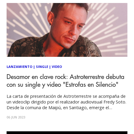
LANZAMIENTO
|
SINGLE
|
VIDEO
Desamor en clave rock: Astroterrestre debuta
con su single y video "Estrofas en Silencio"
La carta de presentación de Astroterrestre se acompaña de
un videoclip dirigido por el realizador audiovisual Fredy Soto.
Desde la comuna de Maipú, en Santiago, emerge el
proyecto musical chileno Astroterrestre, alter ego de
06 JUN 2023
Fernando Estrada, quien después del fallecimiento de su
madre hereda su guitarra acústica y comienza a