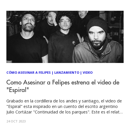
Bell (Taylor Swift, Post Malone), Cirkut
CÓMO ASESINAR A FELIPES
|
LANZAMIENTO
|
VIDEO
Como Asesinar a Felipes estrena el video de
"Espiral"
Grabado en la cordillera de los andes y santiago, el video de
"Espiral" esta inspirado en un cuento del escrito argentino
Julio Cortázar "Continuidad de los parques". Este es el relato
más breve de Cortázar, en él, la ficción y la realidad se
24 OCT 2023
entrelazan en una historia circular. Se manifiesta