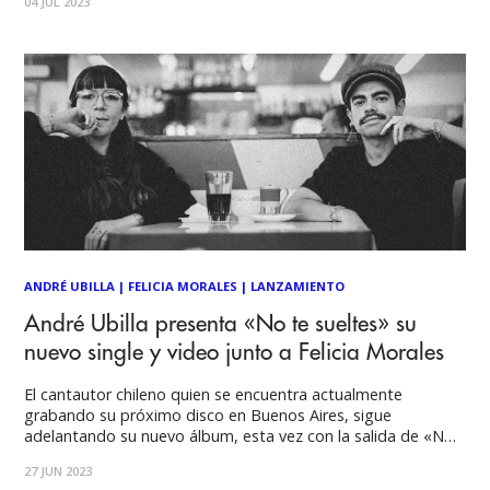
04 JUL 2023
minutos, en los que el grupo transita por distintos pasajes
narrativos inspirados en la novela
ANDRÉ UBILLA
|
FELICIA MORALES
|
LANZAMIENTO
André Ubilla presenta «No te sueltes» su
nuevo single y video junto a Felicia Morales
El cantautor chileno quien se encuentra actualmente
grabando su próximo disco en Buenos Aires, sigue
adelantando su nuevo álbum, esta vez con la salida de «No
te sueltes», una declaración de amor en colaboración con la
27 JUN 2023
multifacética artista chilena. Junto a la cantante,