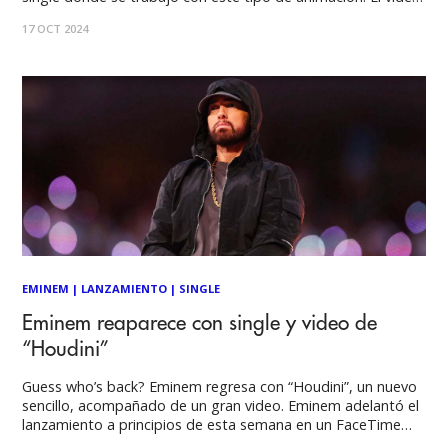
de “Labradorita” nace de la directora Paula Baccelliere, quién
17 OCT 2024
junto a la productora Gato Cartonero Studio optaron por
esta
EMINEM
|
LANZAMIENTO
|
SINGLE
Eminem reaparece con single y video de
“Houdini”
Guess who’s back? Eminem regresa con “Houdini”, un nuevo
sencillo, acompañado de un gran video. Eminem adelantó el
lanzamiento a principios de esta semana en un FaceTime
con David Blaine: el clip terminó con el mago comiendo una