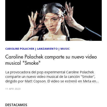
CAROLINE POLACHEK
|
LANZAMIENTO
|
MUSIC
Caroline Polachek comparte su nuevo video
musical "Smoke"
La provocadora del pop experimental Caroline Polachek
comparte un nuevo video musical de la canción "Smoke",
dirigido por Matt Copson. El video se estrenó en Meta en
Estados Unidos y México y en Instagram en todo el mundo,
11 APR 2023
después estará disponible en todas las demás plataformas
el jueves. "Smoke" resuena
DESTACAMOS