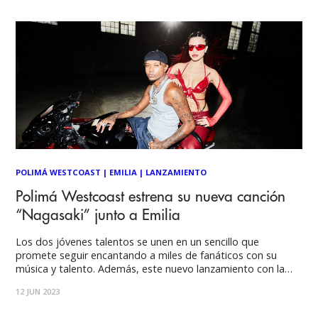
compositora y multiinstrumentista chilena, Felicia Morales,
André
POLIMÁ WESTCOAST
|
EMILIA
|
LANZAMIENTO
Polimá Westcoast estrena su nueva canción
“Nagasaki” junto a Emilia
Los dos jóvenes talentos se unen en un sencillo que
promete seguir encantando a miles de fanáticos con su
música y talento. Además, este nuevo lanzamiento con la
cantante argentina ve la luz en la antesala de los Premios Tu
12 JUN 2023
Música Urbano de la cadena