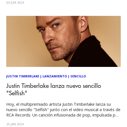
03 JUN 2024
copa de vino y el rapero declarando: "Bueno, para mi último
JUSTIN TIMBERLAKE
|
LANZAMIENTO
|
SENCILLO
Justin Timberlake lanza nuevo sencillo
"Selfish"
Hoy, el multipremiado artista Justin Timberlake lanza su
nuevo sencillo "Selfish" junto con el video musical a través de
RCA Records. Un canción infusionada de pop, impulsada por
sus melodías contagiosas y las voces icónicas y
25 JAN 2024
conmovedoras de las estrellas. Escrita por Timberlake, Louis