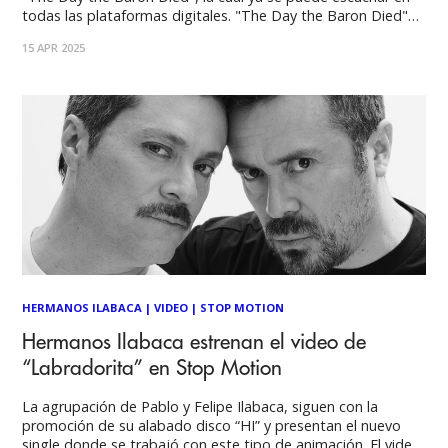
todas las plataformas digitales. "The Day the Baron Died"
es el tercer tema, junto con "Felt Better Alive" y "Calvados",
15 APR 2025
que se extrae del extraordinario nuevo álbum
HERMANOS ILABACA
|
VIDEO
|
STOP MOTION
Hermanos Ilabaca estrenan el video de
“Labradorita” en Stop Motion
La agrupación de Pablo y Felipe Ilabaca, siguen con la
promoción de su alabado disco “HI” y presentan el nuevo
single donde se trabajó con este tipo de animación. El video