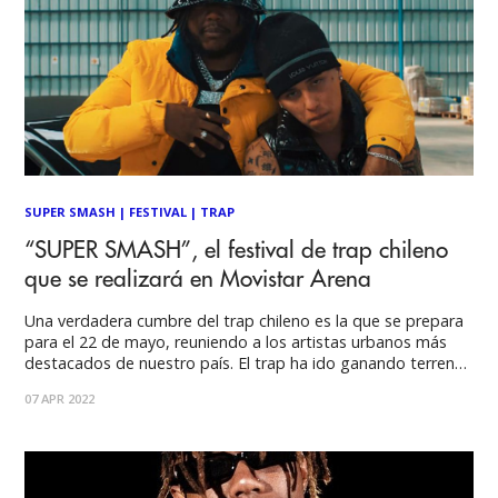
SUPER SMASH
|
FESTIVAL
|
TRAP
“SUPER SMASH”, el festival de trap chileno
que se realizará en Movistar Arena
Una verdadera cumbre del trap chileno es la que se prepara
para el 22 de mayo, reuniendo a los artistas urbanos más
destacados de nuestro país. El trap ha ido ganando terreno
en las preferencias musicales del público, con millones de
07 APR 2022
escuchas en las diferentes plataformas musicales; Super
Smash, El