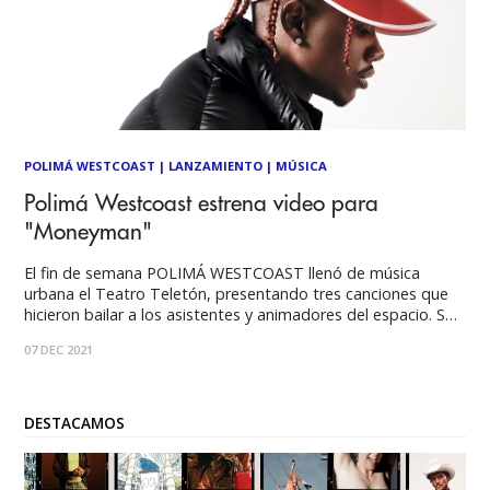
POLIMÁ WESTCOAST
|
LANZAMIENTO
|
MÚSICA
Polimá Westcoast estrena video para
"Moneyman"
El fin de semana POLIMÁ WESTCOAST llenó de música
urbana el Teatro Teletón, presentando tres canciones que
hicieron bailar a los asistentes y animadores del espacio. Su
emoción se reflejó en las palabras que colocó en su cuenta
07 DEC 2021
de Instagram: “Despertemooos nuestra parte espiritual y
ayudemos a quien lo necesita!
DESTACAMOS