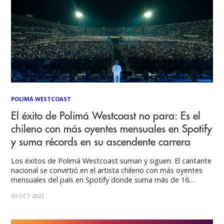
POLIMÁ WESTCOAST
El éxito de Polimá Westcoast no para: Es el
chileno con más oyentes mensuales en Spotify
y suma récords en su ascendente carrera
Los éxitos de Polimá Westcoast suman y siguen. El cantante
nacional se convirtió en el artista chileno con más oyentes
mensuales del país en Spotify donde suma más de 16
millones en la plataforma digital. Por otra parte, Baby
04 OCT 2022
Otaku, uno de sus últimos singles junto a Pablito Pesadilla y