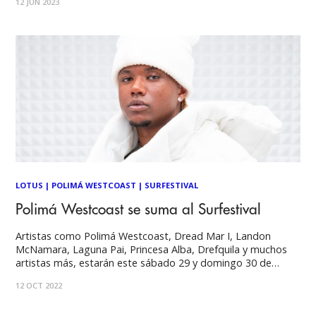
12 JUN 2023
Música Urbano de la cadena
LOTUS
|
POLIMÁ WESTCOAST
|
SURFESTIVAL
Polimá Westcoast se suma al Surfestival
Artistas como Polimá Westcoast, Dread Mar I, Landon
McNamara, Laguna Pai, Princesa Alba, Drefquila y muchos
artistas más, estarán este sábado 29 y domingo 30 de
octubre en el Surfestival by Royal Guard, el festival que reúne
12 OCT 2022
la música y cultura de surf de Chile, en el mejor fin de