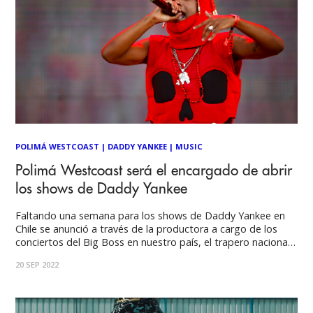
POLIMÁ WESTCOAST
|
DADDY YANKEE
|
MUSIC
Polimá Westcoast será el encargado de abrir
los shows de Daddy Yankee
Faltando una semana para los shows de Daddy Yankee en
Chile se anunció a través de la productora a cargo de los
conciertos del Big Boss en nuestro país, el trapero nacional
Polimá Westcoast será el encargado de abrir los tres
20 SEP 2022
conciertos de Daddy en el Estadio Nacional, el artista