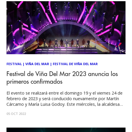
FESTIVAL
|
VIÑA DEL MAR
|
FESTIVAL DE VIÑA DEL MAR
Festival de Viña Del Mar 2023 anuncia los
primeros confirmados
El evento se realizará entre el domingo 19 y el viernes 24 de
febrero de 2023 y será conducido nuevamente por Martín
Cárcamo y María Luisa Godoy. Este miércoles, la alcaldesa
Macarena Ripamonti confirmó a los primeros artistas que
05 OCT 2022
serán parte del Festival Internacional de la Canción en su
edición