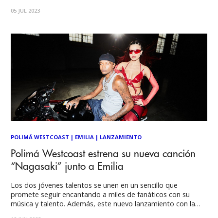
Reggaeton Beach Festival, la Velada 3 son sólo algunos de
05 JUL 2023
los escenarios que han visto el talento del chileno que sigue
cautivando con su
POLIMÁ WESTCOAST
|
EMILIA
|
LANZAMIENTO
Polimá Westcoast estrena su nueva canción
“Nagasaki” junto a Emilia
Los dos jóvenes talentos se unen en un sencillo que
promete seguir encantando a miles de fanáticos con su
música y talento. Además, este nuevo lanzamiento con la
cantante argentina ve la luz en la antesala de los Premios Tu