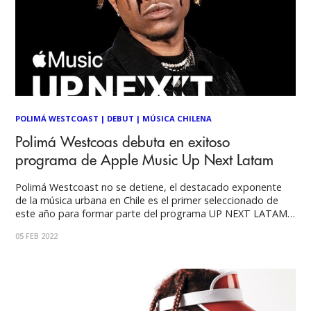
POLIMÁ WESTCOAST
|
DEBUT
|
MÚSICA CHILENA
Polimá Westcoas debuta en exitoso
programa de Apple Music Up Next Latam
Polimá Westcoast no se detiene, el destacado exponente
de la música urbana en Chile es el primer seleccionado de
este año para formar parte del programa UP NEXT LATAM
de Apple Music, una de las plataformas más importantes de
05 FEB 2022
música digital en el mundo, la cual llega a 16 países