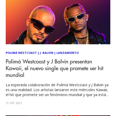
POLIMÁ WESTCOAST
|
J. BALVIN
|
LANZAMIENTO
Polimá Westcoast y J Balvin presentan
Kawaii, el nuevo single que promete ser hit
mundial
La esperada colaboración de Polimá Westcoast y J Balvin ya
es una realidad. Los artistas lanzaron este miércoles Kawaii,
el hit que promete ser un fenómeno mundial y que ya está
disponible en todas las plataformas digitales. El video
21 SEP 2022
musical fue grabado en Los Ángeles, California y está
basado en