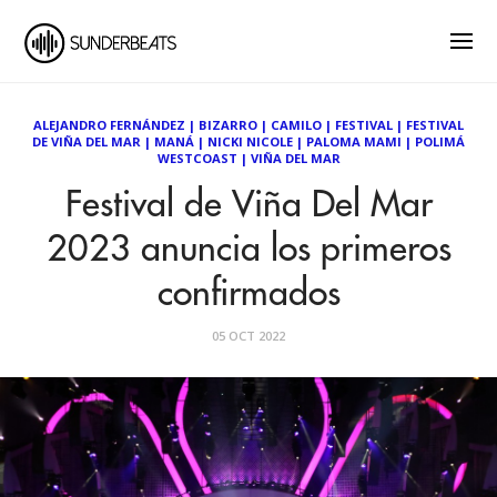
ALEJANDRO FERNÁNDEZ
|
BIZARRO
|
CAMILO
|
FESTIVAL
|
FESTIVAL
DE VIÑA DEL MAR
|
MANÁ
|
NICKI NICOLE
|
PALOMA MAMI
|
POLIMÁ
WESTCOAST
|
VIÑA DEL MAR
Festival de Viña Del Mar
2023 anuncia los primeros
confirmados
05 OCT 2022