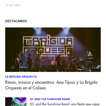
emprendido el músico mendocino Héctor Tamburi.
10 SEP 2024
Conocido anteriormente bajo el seudónimo de Ekhtronic,
Tamburi se reinventa ahora con el nombre AVEDORADA y
nos
DESTACAMOS
LA BRÍGIDA ORQUESTA
Rimas, música y encuentros: Ana Tijoux y La Brígida
Orquesta en el Coliseo
KC AND THE SUNSHINE BAND
KC and the Sunshine Band: una fiesta que sigue