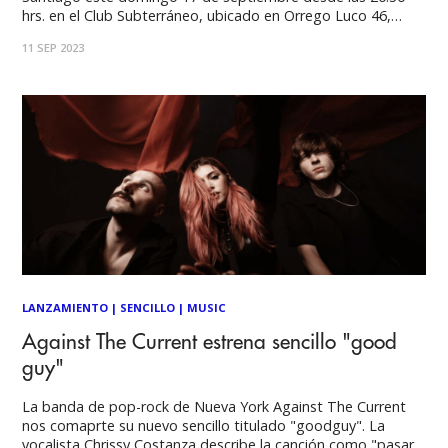
hrs. en el Club Subterráneo, ubicado en Orrego Luco 46,
Providencia. Los neoyorkinos se hicieron mundialmente
11 SEP 2023
conocidos por su relación con Riot Games, donde dieron
vida a la canción oficial
LANZAMIENTO
|
SENCILLO
|
MUSIC
Against The Current estrena sencillo "good
guy"
La banda de pop-rock de Nueva York Against The Current
nos comaprte su nuevo sencillo titulado "goodguy". La
vocalista Chrissy Costanza describe la canción como "pasar