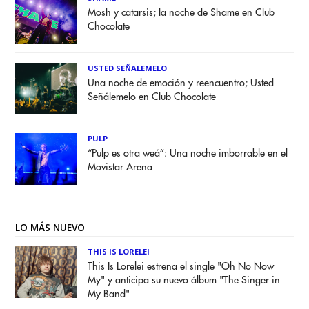
Mosh y catarsis; la noche de Shame en Club
Chocolate
USTED SEÑALEMELO
Una noche de emoción y reencuentro; Usted
Señálemelo en Club Chocolate
PULP
“Pulp es otra weá”: Una noche imborrable en el
Movistar Arena
LO MÁS NUEVO
THIS IS LORELEI
This Is Lorelei estrena el single "Oh No Now
My" y anticipa su nuevo álbum "The Singer in
My Band"