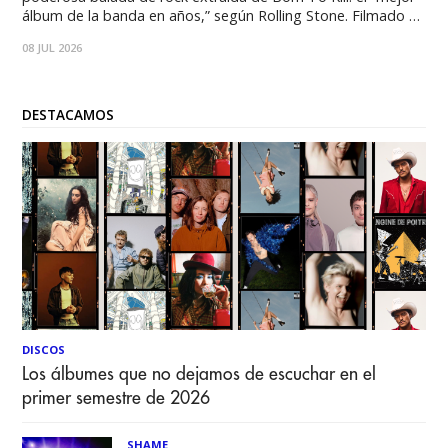
álbum de la banda en años,” según Rolling Stone. Filmado en
Tulsa, Oklahoma, “Tonight” fue dirigido por John Swab,
08 JUL 2026
cuyos créditos incluyen la película de culto Candy Land, así
como
DESTACAMOS
DISCOS
Los álbumes que no dejamos de escuchar en el
primer semestre de 2026
SHAME