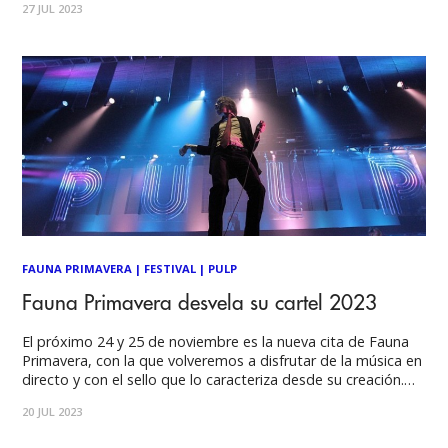
27 JUL 2023
debutó en el número 3 en las listas del Reino Unido. El
sencillo
FAUNA PRIMAVERA
|
FESTIVAL
|
PULP
Fauna Primavera desvela su cartel 2023
El próximo 24 y 25 de noviembre es la nueva cita de Fauna
Primavera, con la que volveremos a disfrutar de la música en
directo y con el sello que lo caracteriza desde su creación.
Encabezados por los británicos Blur y Pulp, se integran
20 JUL 2023
actos de vanguardia, clásicos y de