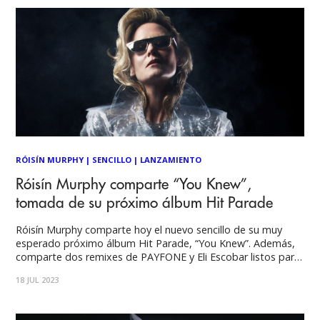
RÓISÍN MURPHY
|
SENCILLO
|
LANZAMIENTO
Róisín Murphy comparte “You Knew”,
tomada de su próximo álbum Hit Parade
Róisín Murphy comparte hoy el nuevo sencillo de su muy
esperado próximo álbum Hit Parade, “You Knew”. Además,
comparte dos remixes de PAYFONE y Eli Escobar listos para
la pista de baile, junto con el anuncio del lanzamiento de su
18 JUL 2023
Boiler Room set el 19 de julio, filmado en París