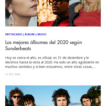
DESTACADO
|
ÁLBUM
|
MUSIC
Los mejores álbumes del 2020 según
Sunderbeats
Hoy se cierra el año, es oficial, es 31 de diciembre y le
decimos hasta la vista al 2020. Ha sido un año agobiante en
muchos sentidos y si bien estuvimos, entre otras cosas,
privados de asistir a conciertos, la música fue una de las
31 DEC 2020
bellas medicinas que tuvimos en