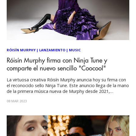
RÓISÍN MURPHY
|
LANZAMIENTO
|
MUSIC
Róisín Murphy firma con Ninja Tune y
comparte el nuevo sencillo "Coocool"
La virtuosa creativa Róisín Murphy anuncia hoy su firma con
el reconocido sello Ninja Tune. Este anuncio llega de la mano
de la primera música nueva de Murphy desde 2021,
"CooCool", producida por el autor de música electrónica DJ
08 MAR 2023
Koze. Además, Murphy recientemente confirmó dos
conciertos en México para este