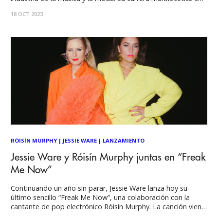
ha caracterizado por su inquebrantable estilo, fusionando la
18 OCT 2023
creatividad de la música electrónica con la innovación en la
moda. Vamos a explorar su
RÓISÍN MURPHY
|
JESSIE WARE
|
LANZAMIENTO
Jessie Ware y Róisín Murphy juntas en “Freak
Me Now”
Continuando un año sin parar, Jessie Ware lanza hoy su
último sencillo “Freak Me Now”, una colaboración con la
cantante de pop electrónico Róisín Murphy. La canción viene
directamente del álbum de Jessie, That! Feels Good!, que