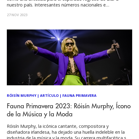
nuestro país. Interesantes números nacionales e
internacionales dieron rienda suelta a sus propuestas en un
27 NOV 2023
Parque Ciudad Empresarial que está cada vez más
preparado para este tipo de eventos. Por José Tomás Prado
RÓISÍN MURPHY
|
ARTÍCULO
|
FAUNA PRIMAVERA
Fauna Primavera 2023: Róisín Murphy, Ícono
de la Música y la Moda
Róisín Murphy, la icónica cantante, compositora y
diseñadora irlandesa, ha dejado una huella indeleble en la
industria de la música y la moda. Su carrera multifacética se