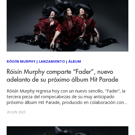
RÓISÍN MURPHY
|
LANZAMIENTO
|
ÁLBUM
Róisín Murphy comparte “Fader”, nuevo
adelanto de su próximo álbum Hit Parade
Róisín Murphy regresa hoy con un nuevo sencillo, “Fader”, la
tercera pieza del rompecabezas de su muy anticipado
próximo álbum Hit Parade, producido en colaboración con
DJ Koze. Programado para lanzarse a través de Ninja Tune,
20 JUN 2023
el álbum de 13 canciones desdibuja elocuentemente el
género y empuja los límites sonoros