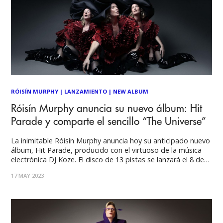
RÓISÍN MURPHY
|
LANZAMIENTO
|
NEW ALBUM
Róisín Murphy anuncia su nuevo álbum: Hit
Parade y comparte el sencillo “The Universe”
La inimitable Róisín Murphy anuncia hoy su anticipado nuevo
álbum, Hit Parade, producido con el virtuoso de la música
electrónica DJ Koze. El disco de 13 pistas se lanzará el 8 de
septiembre en el estimado sello Ninja Tune. Además, este
17 MAY 2023
anuncio llega acompañado de un nuevo sencillo, “The
Universe”