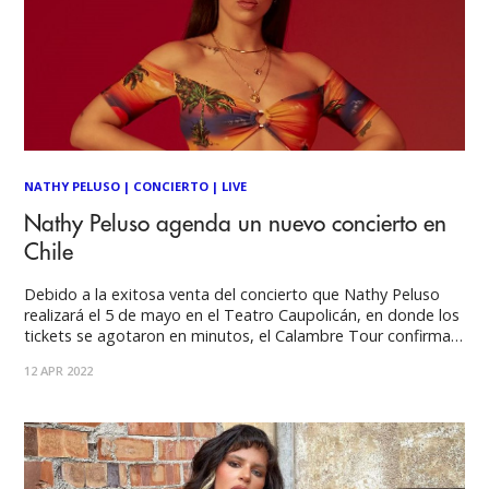
NATHY PELUSO
|
CONCIERTO
|
LIVE
Nathy Peluso agenda un nuevo concierto en
Chile
Debido a la exitosa venta del concierto que Nathy Peluso
realizará el 5 de mayo en el Teatro Caupolicán, en donde los
tickets se agotaron en minutos, el Calambre Tour confirma
una segunda fecha en Santiago de Chile. Este nuevo show se
12 APR 2022
realizará el próximo 20 de noviembre de 2022