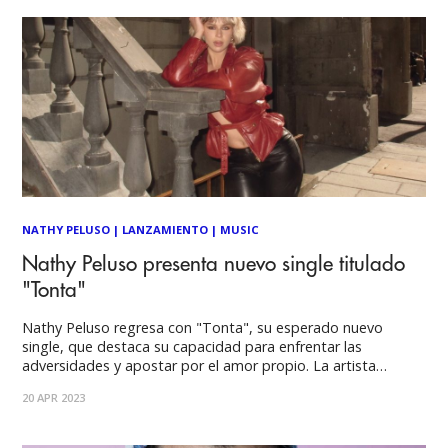
NATHY PELUSO
|
LANZAMIENTO
|
MUSIC
Nathy Peluso presenta nuevo single titulado
"Tonta"
Nathy Peluso regresa con "Tonta", su esperado nuevo
single, que destaca su capacidad para enfrentar las
adversidades y apostar por el amor propio. La artista
argentina, conocida por su rebeldía y estilo único, ofrece en
20 APR 2023
esta ocasión un mensaje de empoderamiento envuelto en
un hit de pop clásico con el