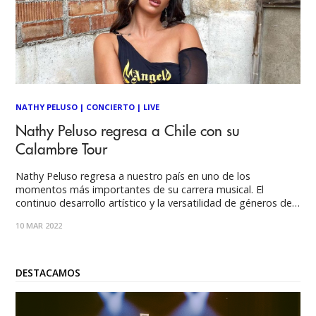
NATHY PELUSO
|
CONCIERTO
|
LIVE
Nathy Peluso regresa a Chile con su
Calambre Tour
Nathy Peluso regresa a nuestro país en uno de los
momentos más importantes de su carrera musical. El
continuo desarrollo artístico y la versatilidad de géneros de
la nominada a 6x Latin Grammy demuestran aún más su
10 MAR 2022
condición de artista líder en la escena musical internacional.
La talentosa compositora, cantante
DESTACAMOS