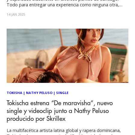
Todo para entregar una experiencia como ninguna otra,
siempre manteniendo su sello de una gran fiesta de ritmos
14 JAN 2025
globales. A los ya anunciados, Tate MacRae, Inhaler, Girl In
Red, JPEGMAFIA e Israel
TOKISHA
|
NATHY PELUSO
|
SINGLE
Tokischa estrena “De maravisha”, nuevo
single y videoclip junto a Nathy Peluso
producido por Skrillex
La multifacética artista latina global y rapera dominicana,