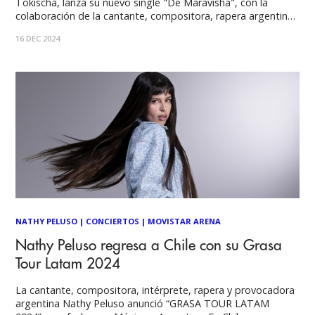
Tokischa, lanza su nuevo single "De Maravisha", con la
colaboración de la cantante, compositora, rapera argentina
y ganadora del Grammy Latino, Nathy Peluso. Ambas
16 DEC 2024
muestran en el videoclip sus fuerzas sin complejos y su
talento para el rap en español. La canción
NATHY PELUSO
|
CONCIERTOS
|
MOVISTAR ARENA
Nathy Peluso regresa a Chile con su Grasa
Tour Latam 2024
La cantante, compositora, intérprete, rapera y provocadora
argentina Nathy Peluso anunció “GRASA TOUR LATAM