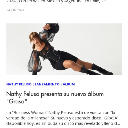
2024”, con fechas en México y Argentina. En Chile, se
presentará el 6 de noviembre de 2024 en el Movistar Arena.
24 JUN 2024
Entradas a la venta desde el 28 de junio a las 10 am en
Puntoticket.
NATHY PELUSO
|
LANZAMIENTO
|
ÁLBUM
Nathy Peluso presenta su nuevo álbum
"Grasa"
La “Business Woman” Nathy Peluso está de vuelta con “la
verdad de la milanesa”. Su nuevo y esperado disco, ‘GRASA’
disponible hoy, es sin duda su disco más revelador, lleno de