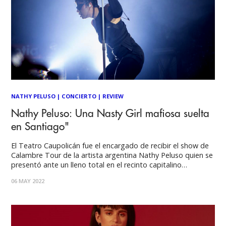
NATHY PELUSO
|
CONCIERTO
|
REVIEW
Nathy Peluso: Una Nasty Girl mafiosa suelta
en Santiago"
El Teatro Caupolicán fue el encargado de recibir el show de
Calambre Tour de la artista argentina Nathy Peluso quien se
presentó ante un lleno total en el recinto capitalino
entregando un show donde dejó absolutamente todo en el
06 MAY 2022
escenario y puso a bailar a todos y todas, en una