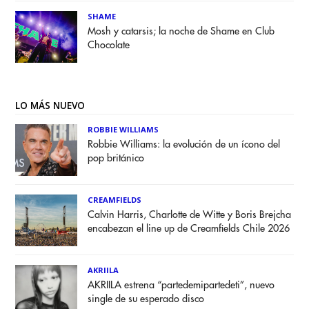
SHAME
Mosh y catarsis; la noche de Shame en Club
Chocolate
LO MÁS NUEVO
ROBBIE WILLIAMS
Robbie Williams: la evolución de un ícono del
pop británico
CREAMFIELDS
Calvin Harris, Charlotte de Witte y Boris Brejcha
encabezan el line up de Creamfields Chile 2026
AKRIILA
AKRIILA estrena “partedemipartedeti”, nuevo
single de su esperado disco