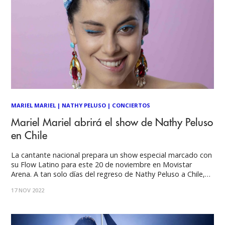
MARIEL MARIEL
|
NATHY PELUSO
|
CONCIERTOS
Mariel Mariel abrirá el show de Nathy Peluso
en Chile
La cantante nacional prepara un show especial marcado con
su Flow Latino para este 20 de noviembre en Movistar
Arena. A tan solo días del regreso de Nathy Peluso a Chile,
DG Medios anuncia la participación de la cantante y
17 NOV 2022
compositora nacional Mariel Mariel en la apertura del show
de