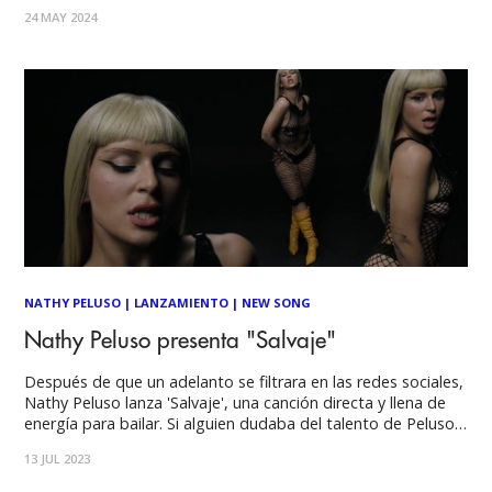
luces y sombras personales y con una evolución sólida de su
24 MAY 2024
inigualable destreza interpretativa tanto en el hip hop
NATHY PELUSO
|
LANZAMIENTO
|
NEW SONG
Nathy Peluso presenta "Salvaje"
Después de que un adelanto se filtrara en las redes sociales,
Nathy Peluso lanza 'Salvaje', una canción directa y llena de
energía para bailar. Si alguien dudaba del talento de Peluso,
esta canción lo confirma todo. Los avances publicados en
13 JUL 2023
sus redes sociales superaron todas las expectativas,
obteniendo millones de