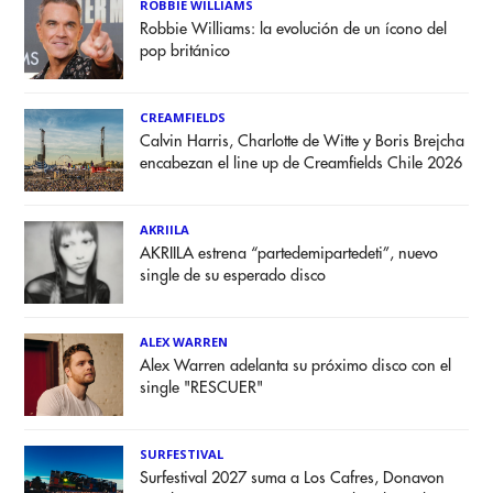
ROBBIE WILLIAMS
Robbie Williams: la evolución de un ícono del
pop británico
CREAMFIELDS
Calvin Harris, Charlotte de Witte y Boris Brejcha
encabezan el line up de Creamfields Chile 2026
AKRIILA
AKRIILA estrena “partedemipartedeti”, nuevo
single de su esperado disco
ALEX WARREN
Alex Warren adelanta su próximo disco con el
single "RESCUER"
SURFESTIVAL
Surfestival 2027 suma a Los Cafres, Donavon