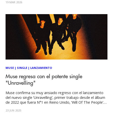
19 MAR 2026
anuncio se realizó desde el espacio, la banda envió una
tablet especialmente diseñada
MUSE
|
SINGLE
|
LANZAMIENTO
Muse regresa con el potente single
"Unravelling"
Muse confirma su muy ansiado regreso con el lanzamiento
del nuevo single ‘Unravelling’, primer trabajo desde el álbum
de 2022 que fuera N°1 en Reino Unido, ‘Will Of The People’.
Los adelantos de la canción despertaron mucha
23 JUN 2025
especulación en internet, antes de que la banda la estrenara