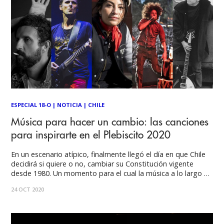
ESPECIAL 18-O
|
NOTICIA
|
CHILE
Música para hacer un cambio: las canciones
para inspirarte en el Plebiscito 2020
En un escenario atípico, finalmente llegó el día en que Chile
decidirá si quiere o no, cambiar su Constitución vigente
desde 1980. Un momento para el cual la música a lo largo de
su historia, nos dio un soundtrack ideal para un día que
24 OCT 2020
quedará en la historia. Por Nicolás