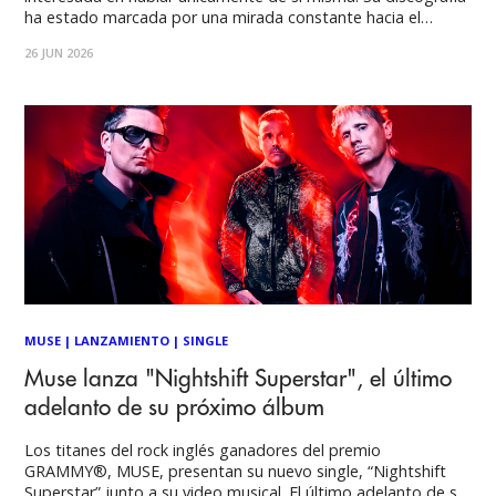
ha estado marcada por una mirada constante hacia el
futuro, la tecnología, el control social, la manipulación
26 JUN 2026
política y los posibles escenarios que esperan a la
humanidad. En sus canciones siempre
MUSE
|
LANZAMIENTO
|
SINGLE
Muse lanza "Nightshift Superstar", el último
adelanto de su próximo álbum
Los titanes del rock inglés ganadores del premio
GRAMMY®, MUSE, presentan su nuevo single, “Nightshift
Superstar” junto a su video musical. El último adelanto de su