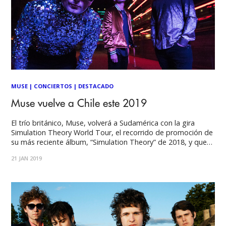
MUSE
|
CONCIERTOS
|
DESTACADO
Muse vuelve a Chile este 2019
El trío británico, Muse, volverá a Sudamérica con la gira
Simulation Theory World Tour, el recorrido de promoción de
su más reciente álbum, “Simulation Theory” de 2018, y que
partirá oficialmente en febrero. Según reporta La Tercera,
21 JAN 2019
Muse tiene fijado su show en Chile en una fecha ni lugar aún