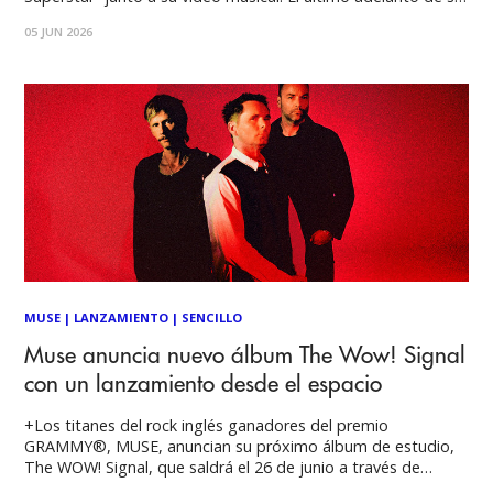
próximo álbum, The Wow! Signal (que sale el 26 de junio),
05 JUN 2026
llega mientras la banda se prepara para embarcarse en una
importante gira por
MUSE
|
LANZAMIENTO
|
SENCILLO
Muse anuncia nuevo álbum The Wow! Signal
con un lanzamiento desde el espacio
+Los titanes del rock inglés ganadores del premio
GRAMMY®, MUSE, anuncian su próximo álbum de estudio,
The WOW! Signal, que saldrá el 26 de junio a través de
Warner Records. En asociación con Sent Into Space, el