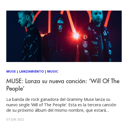
en un
MUSE
|
LANZAMIENTO
|
MUSIC
MUSE: Lanza su nueva canción: ‘Will Of The
People’
La banda de rock ganadora del Grammy Muse lanza su
nuevo single ‘Will of The People’. Esta es la tercera canción
de su próximo álbum del mismo nombre, que estará
disponible el 26 de agosto a través de Warner Records. A
07 JUN 2022
principios de año la banda lanzó ‘Compliance’ y ‘Won’