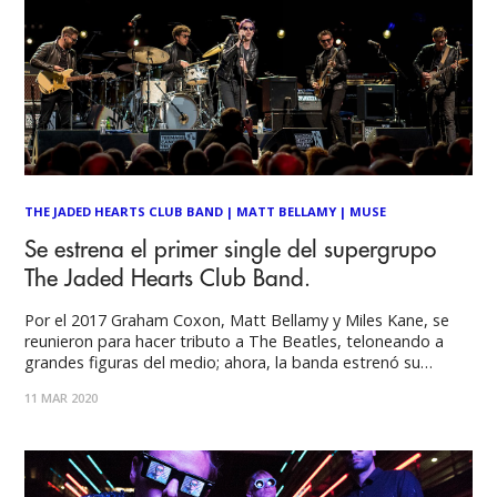
THE JADED HEARTS CLUB BAND
|
MATT BELLAMY
|
MUSE
Se estrena el primer single del supergrupo
The Jaded Hearts Club Band.
Por el 2017 Graham Coxon, Matt Bellamy y Miles Kane, se
reunieron para hacer tributo a The Beatles, teloneando a
grandes figuras del medio; ahora, la banda estrenó su
primer single, “Nobody But Me”. Por Maximiliano Zuñiga
11 MAR 2020
Supergrupo es un término asociado a una banda formada
por personas previamente reconocidas,