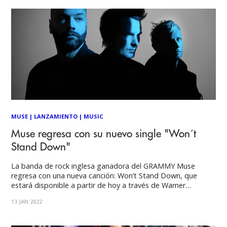
MUSE
|
LANZAMIENTO
|
MUSIC
Muse regresa con su nuevo single "Won´t
Stand Down"
La banda de rock inglesa ganadora del GRAMMY Muse
regresa con una nueva canción: Won’t Stand Down, que
estará disponible a partir de hoy a través de Warner
Records. Producida por Muse y mezclada por Dan Lancaster
13 JAN 2022
(Bring Me The Horizon), Won’t Stand Down es un himno
listo