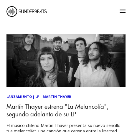
LANZAMIENTO
|
LP
|
MARTÍN THAYER
Martín Thayer estrena "La Melancolía",
segundo adelanto de su LP
El músico chileno Martin Thayer presenta su nuevo sencillo
“La melancolía”, una canción que camina entre la libertad