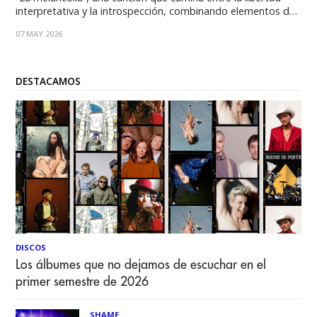
interpretativa y la introspección, combinando elementos del
rock, el rock alternativo y el sonido progresivo, con una
07 MAY 2026
fuerte carga emocional y narrativa que remite a la estética
de los años 70 y
DESTACAMOS
DISCOS
Los álbumes que no dejamos de escuchar en el
primer semestre de 2026
SHAME