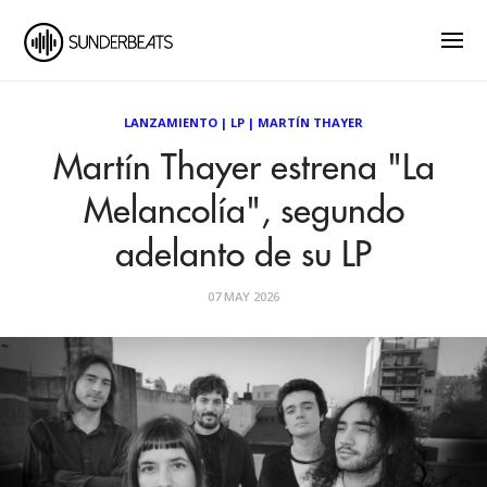
LANZAMIENTO
|
LP
|
MARTÍN THAYER
Martín Thayer estrena "La
Melancolía", segundo
adelanto de su LP
07 MAY 2026