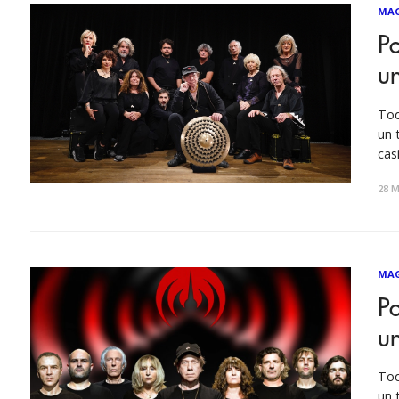
MA
P
un
Tod
un 
cas
Nes
28 M
MA
P
un
Tod
un 