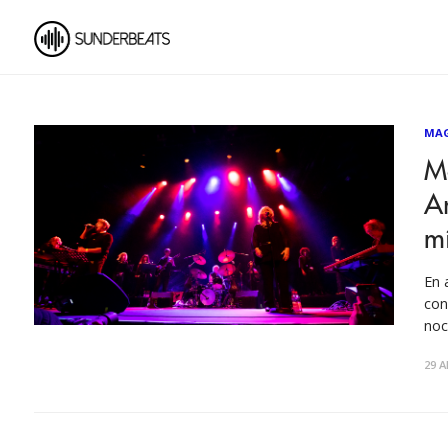
MA
Ma
Ar
mí
En 
con
noc
ent
29 A
his
pro