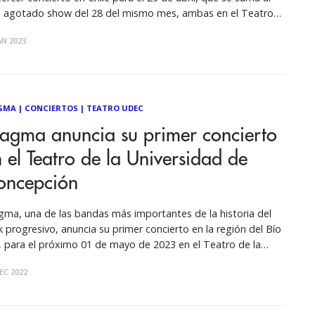
i agotado show del 28 del mismo mes, ambas en el Teatro
café de las Artes, y del 1 de mayo en el
AN 2023
GMA
|
CONCIERTOS
|
TEATRO UDEC
agma anuncia su primer concierto
 el Teatro de la Universidad de
oncepción
ma, una de las bandas más importantes de la historia del
k progresivo, anuncia su primer concierto en la región del Bío
, para el próximo 01 de mayo de 2023 en el Teatro de la
versidad de Concepción, como parte de la gira por Chile que
EC 2022
templa la presentación