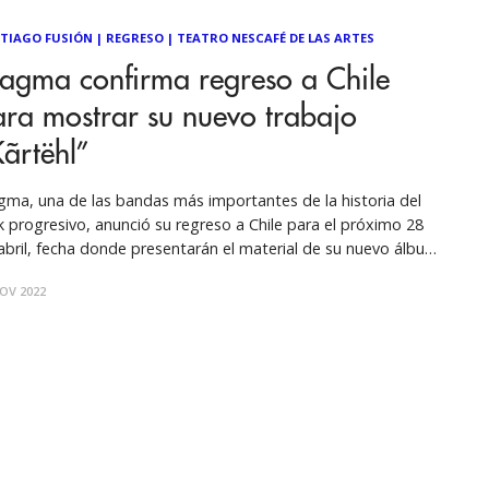
TIAGO FUSIÓN
|
REGRESO
|
TEATRO NESCAFÉ DE LAS ARTES
agma confirma regreso a Chile
ra mostrar su nuevo trabajo
ãrtëhl”
ma, una de las bandas más importantes de la historia del
k progresivo, anunció su regreso a Chile para el próximo 28
abril, fecha donde presentarán el material de su nuevo álbum
tëhl y sus grandes éxitos en el Teatro Nescafé de las Artes.
OV 2022
tëhl nació como consecuencia de