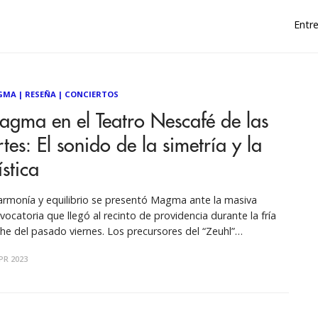
Entre
GMA
|
RESEÑA
|
CONCIERTOS
gma en el Teatro Nescafé de las
tes: El sonido de la simetría y la
stica
armonía y equilibrio se presentó Magma ante la masiva
vocatoria que llegó al recinto de providencia durante la fría
he del pasado viernes. Los precursores del “Zeuhl”
regaron una contundente presentación de la mano de su
PR 2023
tórico líder Christian Vander, quien fue uno de los grandes
tagonistas de la