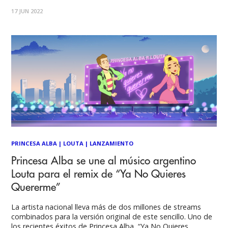
Jaime James y Valentín Oliva colaboran por primera vez en un
17 JUN 2022
track y su video. “Estoy recontra cebado, esta es una nueva
etapa
PRINCESA ALBA
|
LOUTA
|
LANZAMIENTO
Princesa Alba se une al músico argentino
Louta para el remix de “Ya No Quieres
Quererme”
La artista nacional lleva más de dos millones de streams
combinados para la versión original de este sencillo. Uno de
los recientes éxitos de Princesa Alba, “Ya No Quieres