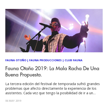
FAUNA OTOÑO
|
FAUNA PRODUCCIONES
|
CLUB FAUNA
Fauna Otoño 2019: La Mala Racha De Una
Buena Propuesta.
La tercera edición del festival de temporada sufrió grandes
problemas que afecto directamente la experiencia de los
asistentes. Cada vez que tengo la posibilidad de ir a un
festival, que en estos días es un lujo difícil de costear,
06 MAY 2019
mantengo una ansiedad por la espera desde el momento en
que