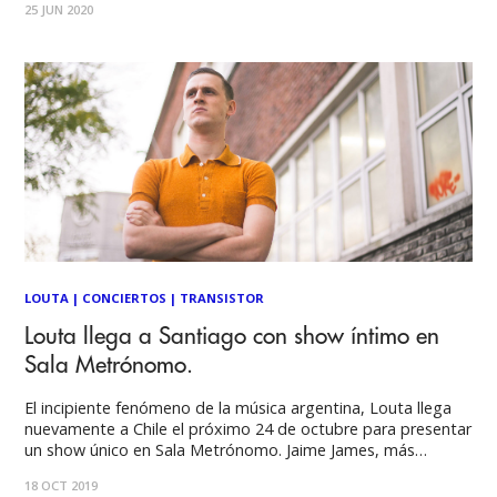
25 JUN 2020
“2030”, el tercer y esperado álbum del músico argentino
LOUTA. Un trabajo de diez canciones en el
LOUTA
|
CONCIERTOS
|
TRANSISTOR
Louta llega a Santiago con show íntimo en
Sala Metrónomo.
El incipiente fenómeno de la música argentina, Louta llega
nuevamente a Chile el próximo 24 de octubre para presentar
un show único en Sala Metrónomo. Jaime James, más
conocido como Louta, a destacado a sus 25 años por
18 OCT 2019
remecer los límites del trap, el indie, lo electro y el pop