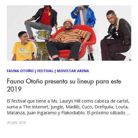
FAUNA OTOÑO
|
FESTIVAL
|
MOVISTAR ARENA
Fauna Otoño presenta su lineup para este
2019
El festival que tiene a Ms. Lauryn Hill como cabeza de cartel,
suma a The Internet, Jungle, Madlib, Cuco, Drefquila, Louta,
Matanza, Juan Ingaramo y Flakodiablo. El próximo sábado 4
de mayo, Fauna Otoño vivirá una nueva jornada, precedida
29 JAN 2019
de dos ediciones donde desfilaron músicos como Future
Islands, The Drums,