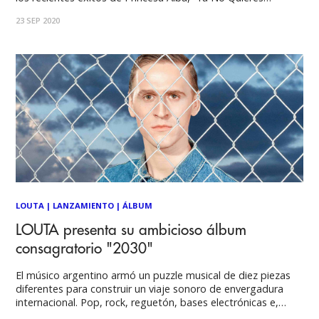
Quererme”, sencillo de pop retro que presentó a fines de
23 SEP 2020
julio de la mano de un gran videoclip animado a cargo
LOUTA
|
LANZAMIENTO
|
ÁLBUM
LOUTA presenta su ambicioso álbum
consagratorio "2030"
El músico argentino armó un puzzle musical de diez piezas
diferentes para construir un viaje sonoro de envergadura
internacional. Pop, rock, reguetón, bases electrónicas e,
incluso, tango. Todo estos elementos están presente en