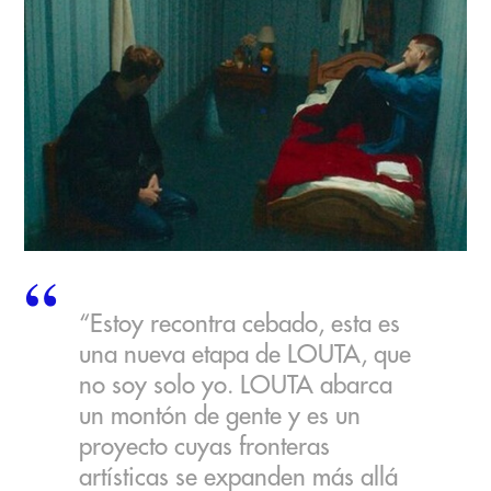
“Estoy recontra cebado, esta es
una nueva etapa de LOUTA, que
no soy solo yo. LOUTA abarca
un montón de gente y es un
proyecto cuyas fronteras
artísticas se expanden más allá