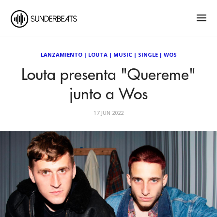
LANZAMIENTO
|
LOUTA
|
MUSIC
|
SINGLE
|
WOS
Louta presenta "Quereme"
junto a Wos
17 JUN 2022