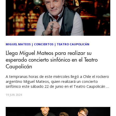
MIGUEL MATEOS
|
CONCIERTOS
|
TEATRO CAUPOLICÁN
Llega Miguel Mateos para realizar su
esperado concierto sinfónico en el Teatro
Caupolicán
A tempranas horas de este miércoles llegó a Chile el rockero
argentino Miguel Mateos, quien realizará un concierto
sinfónico este sábado 22 de junio en el Teatro Caupolicán a
las 21 horas. Tras arribar al terminal aéreo de Pudahuel, el
19 JUN 2024
artista se trasladó inmediatamente a la Región del Biobío,
más