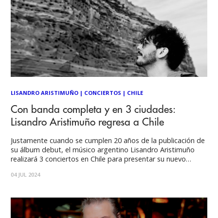
LISANDRO ARISTIMUÑO
|
CONCIERTOS
|
CHILE
Con banda completa y en 3 ciudades:
Lisandro Aristimuño regresa a Chile
Justamente cuando se cumplen 20 años de la publicación de
su álbum debut, el músico argentino Lisandro Aristimuño
realizará 3 conciertos en Chile para presentar su nuevo
álbum El rostro de los acantilados (2023) y otras canciones
04 JUL 2024
clásicas de su amplio repertorio. Un concierto
homenajeando a Gustavo Cerati en el