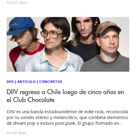
15 OCT 2024
para los fans del synth-pop. Por: Joaquín Reyes En una
edición
DIIV
|
ARTÍCULO
|
CONCIERTOS
DIIV regresa a Chile luego de cinco años en
el Club Chocolate
DIIV es una banda estadounidense de indie rock, reconocida
por su sonido etéreo y melancólico, que combina elementos
de dream pop e incluso post.punk. El grupo formado en
2011 cuenta con cuatro discos de estudio, el último de ellos
03 SEP 2024
lanzado este 2024 bajo el nombre Frog in Boiling Water.