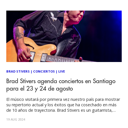
BRAD STIVERS
|
CONCIERTOS
|
LIVE
Brad Stivers agenda conciertos en Santiago
para el 23 y 24 de agosto
El músico visitará por primera vez nuestro país para mostrar
su repertorio actual y los éxitos que ha cosechado en más
de 10 años de trayectoria. Brad Stivers es un guitarrista,
cantante y compositor norteamericano proveniente de
19 AUG 2024
Austin, Texas, estado denominado "la nueva capital mundial
de la música", según muchos