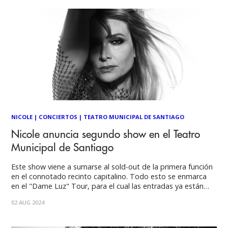
NICOLE
|
CONCIERTOS
|
TEATRO MUNICIPAL DE SANTIAGO
Nicole anuncia segundo show en el Teatro
Municipal de Santiago
Este show viene a sumarse al sold-out de la primera función
en el connotado recinto capitalino. Todo esto se enmarca
en el "Dame Luz" Tour, para el cual las entradas ya están
disponibles. En el marco de su exitoso anuncio del "Dame
02 AUG 2024
Luz" Tour, Nicole anuncia su segundo show en