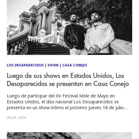
LOS DESAPARECIDOS
|
SHOW
|
CASA CONEJO
Luego de sus shows en Estados Unidos, Los
Desaparecidos se presentan en Casa Conejo
Luego de participar del XV Festival Mole de Mayo en
Estados Unidos, el dúo nacional Los Desaparecidos se
presenta en un show íntimo el próximo jueves 18 de julio
desde las 20.30 horas en Casa Conejo, ubicada en Brown
08 JUL 2024
Norte 10, Ñuñoa. En la oportunidad, los asistentes podrán
escuchar