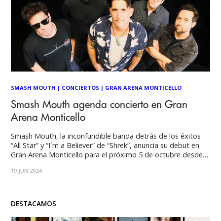
SMASH MOUTH
|
CONCIERTOS
|
GRAN ARENA MONTICELLO
Smash Mouth agenda concierto en Gran
Arena Monticello
Smash Mouth, la inconfundible banda detrás de los éxitos
“All Star” y “I´m a Believer” de “Shrek”, anuncia su debut en
Gran Arena Monticello para el próximo 5 de octubre desde
las 21:00 horas. Las entradas se pondrán a la venta el
19 JUN 2024
martes 25 de junio desde las
DESTACAMOS