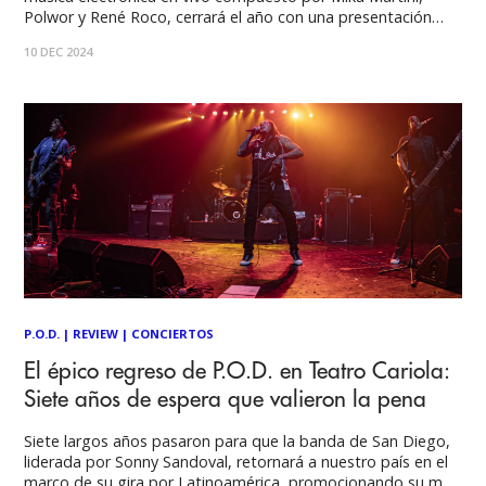
Polwor y René Roco, cerrará el año con una presentación
especial en Casa Palacio (Alameda 2133, Metro República)
10 DEC 2024
desde las 19:00 hasta las 23:30 horas. Potenciómetro,
reconocido por su capacidad de
P.O.D.
|
REVIEW
|
CONCIERTOS
El épico regreso de P.O.D. en Teatro Cariola:
Siete años de espera que valieron la pena
Siete largos años pasaron para que la banda de San Diego,
liderada por Sonny Sandoval, retornará a nuestro país en el
marco de su gira por Latinoamérica, promocionando su más