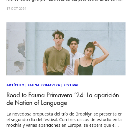
reciente álbum de estudio, Veritas, lanzado este año. El
17 OCT 2024
Teatro Cariola fue el epicentro de una noche cargada de Nu
ARTÍCULO
|
FAUNA PRIMAVERA
|
FESTIVAL
Road to Fauna Primavera ’24: La aparición
de Nation of Language
La novedosa propuesta del trío de Brooklyn se presenta en
el segundo día del festival. Con tres discos de estudio en la
mochila y varias apariciones en Europa, se espera que el
primer tour por Sudamérica deje recuerdos memorables