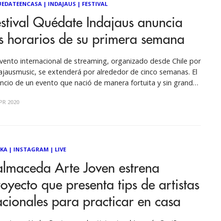
EDATEENCASA
|
INDAJAUS
|
FESTIVAL
stival Quédate Indajaus anuncia
s horarios de su primera semana
evento internacional de streaming, organizado desde Chile por
ajausmusic, se extenderá por alrededor de cinco semanas. El
ncio de un evento que nació de manera fortuita y sin grandes
iciones que, de pronto, despertó el interés de decenas de
PR 2020
istas de Chile y Latinoamérica para participar en él. De
KA
|
INSTAGRAM
|
LIVE
almaceda Arte Joven estrena
oyecto que presenta tips de artistas
cionales para practicar en casa