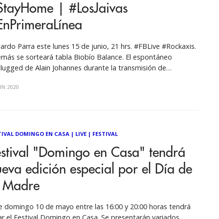
StayHome | #LosJaivas
EnPrimeraLínea
ardo Parra este lunes 15 de junio, 21 hrs. #FBLive #Rockaxis.
más se sorteará tabla Biobío Balance. El espontáneo
lugged de Alain Johannes durante la transmisión de
PrimeraLínea, lideró sintonía en la temporada de invitados en
UN 2020
estelar de #Rockaxis20Años. Ahora, la producción va por más:
a este lunes 15
TIVAL DOMINGO EN CASA
|
LIVE
|
FESTIVAL
estival "Domingo en Casa" tendrá
eva edición especial por el Día de
a Madre
e domingo 10 de mayo entre las 16:00 y 20:00 horas tendrá
ar el Festival Domingo en Casa. Se presentarán variados