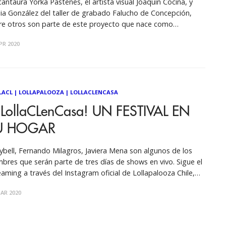
cantaura Yorka Pastenes, el artista visual Joaquín Cociña, y
ia González del taller de grabado Falucho de Concepción,
re otros son parte de este proyecto que nace como
puesta a crisis sanitaria nacional abriendo distintas
PR 2020
ernativas de difusión. Tips para componer canciones,
omendaciones para organizarse a distancia, distintos pasos
LACL
|
LOLLAPALOOZA
|
LOLLACLENCASA
#LollaCLenCasa! UN FESTIVAL EN
U HOGAR
ybell, Fernando Milagros, Javiera Mena son algunos de los
bres que serán parte de tres días de shows en vivo. Sigue el
eaming a través del Instagram oficial de Lollapalooza Chile,
de este viernes 27 de marzo. Peppa Pig se presentará a
AR 2020
vés del Facebook de Lollapalooza Chile. Desde el