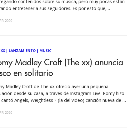
regando contenidos sobre su música, pero muy pocas están
rando entretener a sus seguidores. Es por esto que,
pegándose un poco de la actual estrategia de los proyectos
PR 2020
aleros, IKELOS lanza un video realizado desde sus casas; en
 XX
|
LANZAMIENTO
|
MUSIC
omy Madley Croft (The xx) anuncia
sco en solitario
y Madley Croft de The xx ofreció ayer una pequeña
uación desde su casa, a través de Instagram Live. Romy hizo
e; cantó Angels, Weightless ? (la del video) canción nueva de su
yecto solista, Electricity y Brave For You. Oliver y Robyn
PR 2020
aban en la audiencia. Qué mega fantasía 😍✨👏🏼 pic.