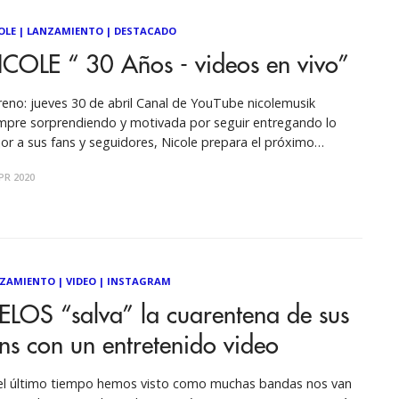
OLE
|
LANZAMIENTO
|
DESTACADO
ICOLE “ 30 Años - videos en vivo”
reno: jueves 30 de abril Canal de YouTube nicolemusik
mpre sorprendiendo y motivada por seguir entregando lo
or a sus fans y seguidores, Nicole prepara el próximo
reno de “30 años” en su canal de YouTube nicolemusik, una
PR 2020
opilación de 30 videos en vivo de las canciones ícono de su
ZAMIENTO
|
VIDEO
|
INSTAGRAM
ELOS “salva” la cuarentena de sus
ns con un entretenido video
el último tiempo hemos visto como muchas bandas nos van