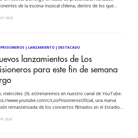
onentes de la escena musical chilena, dentro de los que
taca el debut del dúo de los hermanos Camilo y Abel Zicavo
AY 2020
 Moral Distraída), Los Plumabits,
 PRISIONEROS
|
LANZAMIENTO
|
DESTACADO
uevos lanzamientos de Los
isioneros para este fin de semana
rgo
, miércoles 29, estrenaremos en nuestro canal de YouTube:
ps://www.youtube.com/c/LosPrisionerosOficial, una nueva
sión remasterizada de los conciertos filmados en el Estadio
ional, los días 30 de noviembre y 1 de diciembre de 2001,
PR 2020
ante el histórico retorno de Los Prisioneros. Las 27 canciones
 interpretaron