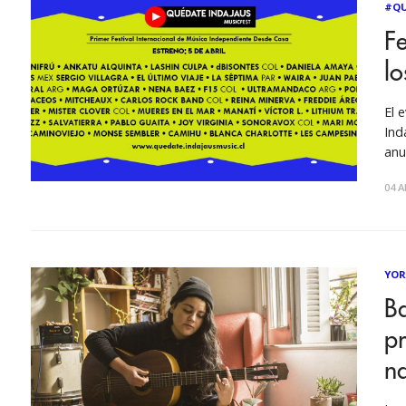
#QU
Fe
lo
El 
Ind
anu
amb
04 A
art
YOR
B
pr
na