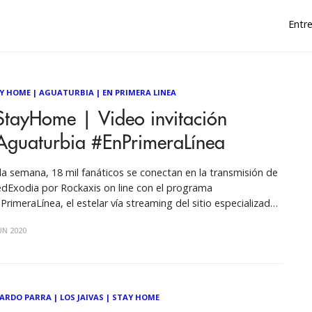
Entre
Y HOME
|
AGUATURBIA
|
EN PRIMERA LINEA
StayHome | Video invitación
Aguaturbia #EnPrimeraLínea
a semana, 18 mil fanáticos se conectan en la transmisión de
dExodia por Rockaxis on line con el programa
PrimeraLínea, el estelar vía streaming del sitio especializado
música más grande de Latinoamérica. Este lunes 22 de junio
UN 2020
de las 21 hrs. ¡Aguaturbia por Facebook Live! Desde su casa,
ise
ARDO PARRA
|
LOS JAIVAS
|
STAY HOME