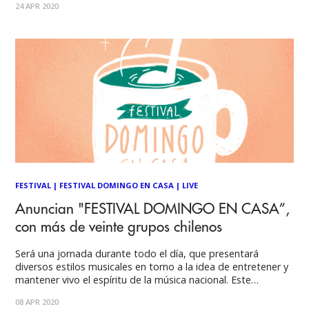
24 APR 2020
EN CASA". Con presentaciones de músicos de Chile,
Argentina, Uruguay
FESTIVAL
|
FESTIVAL DOMINGO EN CASA
|
LIVE
Anuncian "FESTIVAL DOMINGO EN CASA”,
con más de veinte grupos chilenos
Será una jornada durante todo el día, que presentará
diversos estilos musicales en torno a la idea de entretener y
mantener vivo el espíritu de la música nacional. Este
domingo 12 de abril, desde las 11:15 y hasta la 23:30 horas,
08 APR 2020
se llevará a cabo el primer "FESTIVAL