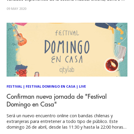
los que destaca el debut del dúo de los hermanos Camilo y
09 MAY 2020
Abel Zicavo (de Moral Distraída), Los Plumabits,
FESTIVAL
|
FESTIVAL DOMINGO EN CASA
|
LIVE
Confirman nueva jornada de "Festival
Domingo en Casa"
Será un nuevo encuentro online con bandas chilenas y
extranjeras para entretener a todo tipo de público. Este
domingo 26 de abril, desde las 11:30 y hasta la 22:00 horas,
se realizará una segunda edición del "FESTIVAL DOMINGO