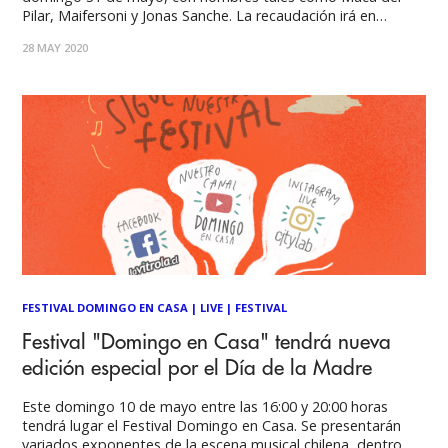
Pilar, Maifersoni y Jonas Sanche. La recaudación irá en
beneficio de la cantautora Javiera Barreau, diagnosticada de
28 MAY 2020
leucemia. Este nuevo Domingo en Casa Fest comenzará a
las 17:00 horas
FESTIVAL DOMINGO EN CASA
|
LIVE
|
FESTIVAL
Festival "Domingo en Casa" tendrá nueva
edición especial por el Día de la Madre
Este domingo 10 de mayo entre las 16:00 y 20:00 horas
tendrá lugar el Festival Domingo en Casa. Se presentarán
variados exponentes de la escena musical chilena, dentro de