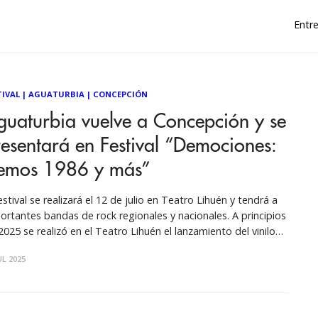
Entre
TIVAL
|
AGUATURBIA
|
CONCEPCIÓN
uaturbia vuelve a Concepción y se
esentará en Festival “Demociones:
emos 1986 y más”
festival se realizará el 12 de julio en Teatro Lihuén y tendrá a
ortantes bandas de rock regionales y nacionales. A principios
2025 se realizó en el Teatro Lihuén el lanzamiento del vinilo
tórico de Emociones Clandestinas, “Demos 1986 y más”, que
UL 2025
asó el álbum completo en vivo,