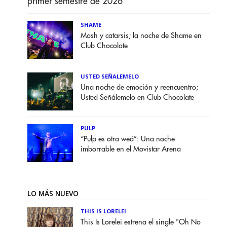
primer semestre de 2026
SHAME
Mosh y catarsis; la noche de Shame en
Club Chocolate
USTED SEÑALEMELO
Una noche de emoción y reencuentro;
Usted Señálemelo en Club Chocolate
PULP
“Pulp es otra weá”: Una noche
imborrable en el Movistar Arena
LO MÁS NUEVO
THIS IS LORELEI
This Is Lorelei estrena el single "Oh No