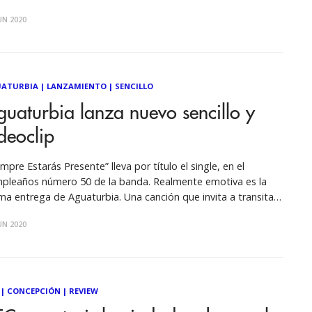
música más grande de Latinoamérica. Este lunes 22 de junio
UN 2020
de las 21 hrs. ¡Aguaturbia por Facebook Live! Desde su casa,
ise
ATURBIA
|
LANZAMIENTO
|
SENCILLO
uaturbia lanza nuevo sencillo y
deoclip
empre Estarás Presente” lleva por título el single, en el
eaños número 50 de la banda. Realmente emotiva es la
ima entrega de Aguaturbia. Una canción que invita a transitar
 propios recuerdos y adentrarse en la memoria. “Siempre
UN 2020
arás Presente” (M&E Discos) es un himno en su
|
CONCEPCIÓN
|
REVIEW