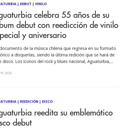
ATURBIA
|
DEBUT
|
VINILO
guaturbia celebra 55 años de su
bum debut con reedicción de vinilo
pecial y aniversario
documento de la música chilena que regresa en su formato
tórico a disquerías, siendo la última redición que se hará de
e disco. Los íconos del rock y blues nacional, Aguaturbia,
can un hito en la música chilena al relanzar su primer álbum
PR 2025
ónimo en formato vinilo, celebrando 55
ATURBIA
|
REEDICIÓN
|
DISCO
guaturbia reedita su emblemático
sco debut