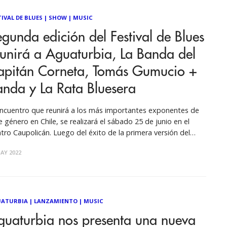
TIVAL DE BLUES
|
SHOW
|
MUSIC
gunda edición del Festival de Blues
unirá a Aguaturbia, La Banda del
apitán Corneta, Tomás Gumucio +
nda y La Rata Bluesera
encuentro que reunirá a los más importantes exponentes de
e género en Chile, se realizará el sábado 25 de junio en el
tro Caupolicán. Luego del éxito de la primera versión del
tival de Blues Chileno, el evento musical vuelve recargado con
AY 2022
mejor del blues nacional de todos
ATURBIA
|
LANZAMIENTO
|
MUSIC
guaturbia nos presenta una nueva