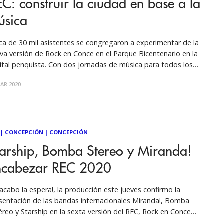
C: construir la ciudad en base a la
úsica
ca de 30 mil asistentes se congregaron a experimentar de la
va versión de Rock en Conce en el Parque Bicentenario en la
ital penquista. Con dos jornadas de música para todos los
tos y que se transformó en una plataforma necesaria para
AR 2020
os tiempos. Marcado por la mezcla de
|
CONCEPCIÓN
|
CONCEPCIÓN
tarship, Bomba Stereo y Miranda!
ncabezar REC 2020
 acabo la espera!, la producción este jueves confirmo la
sentación de las bandas internacionales Miranda!, Bomba
éreo y Starship en la sexta versión del REC, Rock en Conce
0. El evento se realizará el 29 de febrero y 1 de marzo, en un