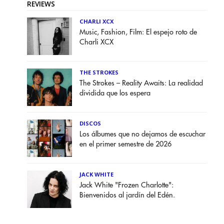
REVIEWS
CHARLI XCX
Music, Fashion, Film: El espejo roto de
Charli XCX
THE STROKES
The Strokes – Reality Awaits: La realidad
dividida que los espera
DISCOS
Los álbumes que no dejamos de escuchar
en el primer semestre de 2026
JACK WHITE
Jack White "Frozen Charlotte":
Bienvenidos al jardín del Edén.