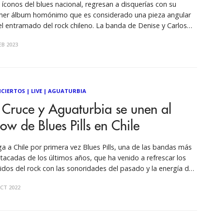
 íconos del blues nacional, regresan a disquerías con su
mer álbum homónimo que es considerado una pieza angular
el entramado del rock chileno. La banda de Denise y Carlos
ales, ven cumplido el anhelo de muchos seguidores que han
EB 2023
erado por años que su primer trabajo discográfico
mónimo
CIERTOS
|
LIVE
|
AGUATURBIA
 Cruce y Aguaturbia se unen al
ow de Blues Pills en Chile
ga a Chile por primera vez Blues Pills, una de las bandas más
tacadas de los últimos años, que ha venido a refrescar los
idos del rock con las sonoridades del pasado y la energía del
sente. La agrupación liderada por la vocalista sueca Elin
CT 2022
sson se presentará en el