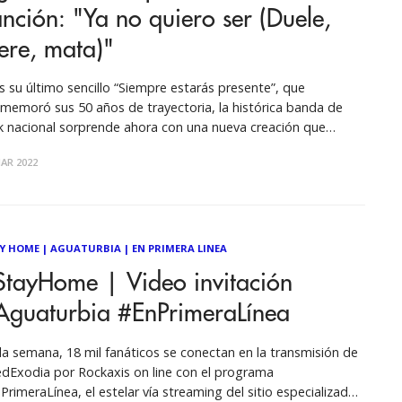
nción: "Ya no quiero ser (Duele,
ere, mata)"
s su último sencillo “Siempre estarás presente”, que
memoró sus 50 años de trayectoria, la histórica banda de
k nacional sorprende ahora con una nueva creación que
alida una vez más aquel pacto con el blues y el rock'n roll. Este
AR 2022
tes 8 de marzo, justo para el Día Internacional
Y HOME
|
AGUATURBIA
|
EN PRIMERA LINEA
StayHome | Video invitación
Aguaturbia #EnPrimeraLínea
a semana, 18 mil fanáticos se conectan en la transmisión de
dExodia por Rockaxis on line con el programa
PrimeraLínea, el estelar vía streaming del sitio especializado