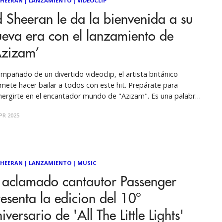
SHEERAN
|
LANZAMIENTO
|
VIDEOCLIP
 Sheeran le da la bienvenida a su
eva era con el lanzamiento de
Azizam’
mpañado de un divertido videoclip, el artista británico
mete hacer bailar a todos con este hit. Prepárate para
ergirte en el encantador mundo de "Azizam". Es una palabra
iñosa en Persa que significa "mi querido" o "mi amado.” La
PR 2025
va canción de Ed es un regreso al goce, a la
SHEERAN
|
LANZAMIENTO
|
MUSIC
l aclamado cantautor Passenger
esenta la edicion del 10º
iversario de 'All The Little Lights'