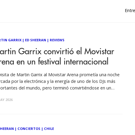
Entre
TIN GARRIX
|
ED SHEERAN
|
REVIEWS
rtin Garrix convirtió el Movistar
ena en un festival internacional
visita de Martin Garrix al Movistar Arena prometía una noche
cada por la electrónica y la energía de uno de los DJs más
ortantes del mundo, pero terminó convirtiéndose en un
ectáculo que superó todas las expectativas. Con un recinto
AY 2026
pletamente lleno y un público que respondió desde los
SHEERAN
|
CONCIERTOS
|
CHILE