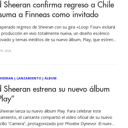
 Sheeran confirma regreso a Chile
 suma a Finneas como invitado
esperado regreso de Sheeran con su gira «Loop Tour» incluirá
 producción en vivo totalmente nueva, un diseño escénico
ovado y temas inéditos de su nuevo álbum, Play, que estrenó
septiembre del año pasado. Conocido por su capacidad única
PR 2026
a cautivar por sí solo a estadios llenos, el
SHEERAN
|
LANZAMIENTO
|
ÁLBUM
d Sheeran estrena su nuevo álbum
Play’’
lanza su nuevo álbum Play. Para celebrar este
zamiento, el cantante compartió el video oficial de su nuevo
cillo “Camera”, protagonizado por Phoebe Dynevor. El nuevo