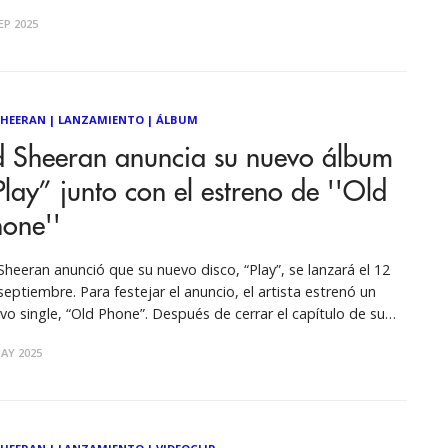
gle de Ed Sheeran, “Camera” —co-producido por ILYA (Ariana
EP 2025
nde, Camila Cabello), Andrew Watt (Post Malone) y Louis Bell
stin Bieber)— refuerza
SHEERAN
|
LANZAMIENTO
|
ÁLBUM
d Sheeran anuncia su nuevo álbum
Play’’ junto con el estreno de ''Old
one''
Sheeran anunció que su nuevo disco, “Play”, se lanzará el 12
septiembre. Para festejar el anuncio, el artista estrenó un
vo single, “Old Phone”. Después de cerrar el capítulo de su
ie de discos “matemáticos”, Ed Sheeran finalmente está de
AY 2025
lta y se lanza con valentía a una