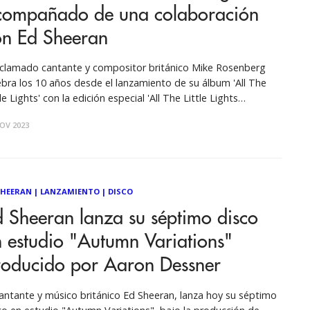
compañado de una colaboración
on Ed Sheeran
aclamado cantante y compositor británico Mike Rosenberg
ebra los 10 años desde el lanzamiento de su álbum 'All The
le Lights' con la edición especial 'All The Little Lights
niversary Edition)'. Completamente regrabado y totalmente
OV 2023
maginado, Passenger impregna estas canciones con otra
ada de experiencia y sabiduría al
SHEERAN
|
LANZAMIENTO
|
DISCO
 Sheeran lanza su séptimo disco
 estudio "Autumn Variations"
roducido por Aaron Dessner
antante y músico británico Ed Sheeran, lanza hoy su séptimo