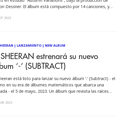
co en estudio "Autumn Variations", bajo la producción de
on Dessner. El álbum está compuesto por 14 canciones, y
re como nació este nuevo proyecto entrega los siguientes
EP 2023
r un momento difícil a principios del
o
SHEERAN
|
LANZAMIENTO
|
NEW ALBUM
 SHEERAN estrenará su nuevo
lbum ‘-‘ (SUBTRACT)
heeran está listo para lanzar su nuevo álbum ‘-‘ (Subtract) - el
imo en su era de álbumes matemáticos que abarca una
ada - el 5 de mayo, 2023. Un álbum que revisita las raíces
o cantautor de Ed, y que fue escrito en un contexto de
AR 2023
or y