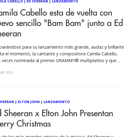
ILA CABELLO
|
ED SHEERAN
|
LANZAMIENTO
mila Cabello esta de vuelta con
evo sencillo "Bam Bam" junto a Ed
heeran
parándose para su lanzamiento más grande, audaz y brillante
ta el momento, la cantante y compositora Camila Cabello,
s veces nominada al premio GRAMMY® multiplatino y que
eza las listas de éxitos, presenta su esperado éxito de
AR 2022
uilla, el nuevo sencillo y video musical “Bam Bam” feat. Ed
eran. “Bam
SHEERAN
|
ELTON JOHN
|
LANZAMIENTO
 Sheeran x Elton John Presentan
erry Christmas
 de los más grandes artistas de la música, Ed Sheeran y