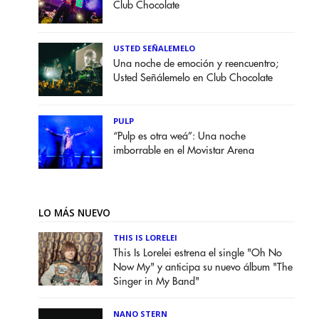
Club Chocolate
USTED SEÑALEMELO
Una noche de emoción y reencuentro;
Usted Señálemelo en Club Chocolate
PULP
“Pulp es otra weá”: Una noche
imborrable en el Movistar Arena
LO MÁS NUEVO
THIS IS LORELEI
This Is Lorelei estrena el single "Oh No
Now My" y anticipa su nuevo álbum "The
Singer in My Band"
NANO STERN