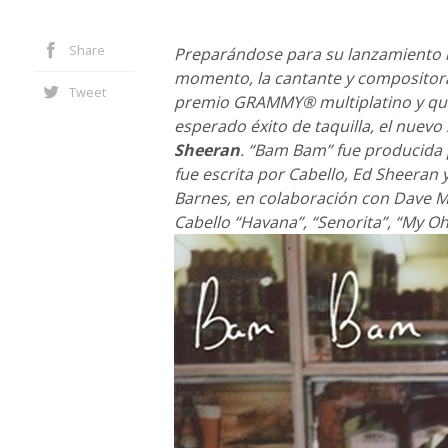
Share
Preparándose para su lanzamiento m
momento, la cantante y composito
Tweet
premio GRAMMY® multiplatino y que 
esperado éxito de taquilla, el nuevo 
Sheeran
. “Bam Bam” fue producida p
fue escrita por Cabello, Ed Sheeran y
Barnes, en colaboración con Dave Me
Cabello “Havana”, “Senorita”, “My Oh 