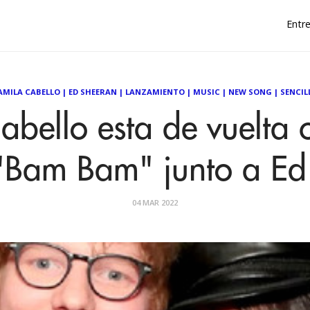
Entre
AMILA CABELLO
|
ED SHEERAN
|
LANZAMIENTO
|
MUSIC
|
NEW SONG
|
SENCIL
abello esta de vuelta 
 "Bam Bam" junto a E
04 MAR 2022