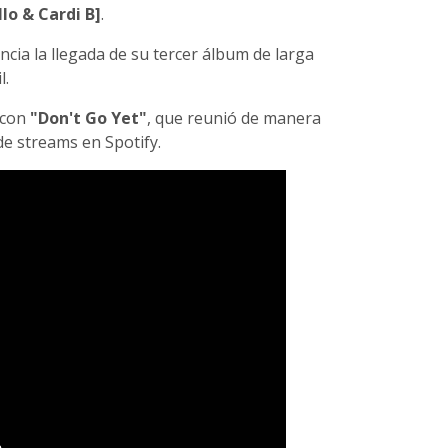
lo & Cardi B]
.
cia la llegada de su tercer álbum de larga
l.
 con
"Don't Go Yet"
, que reunió de manera
e streams en Spotify.