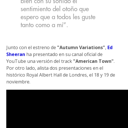
bien con su sonido el
sentimiento del otoño que
espero que a todos les guste
tanto como a mí”.
Junto con el estreno de
"Autumn Variations"
,
Ed
Sheeran
ha presentado en su canal oficial de
YouTube una versión del track
"American Town"
.
Por otro lado, alista dos presentaciones en el
histórico Royal Albert Hall de Londres, el 18 y 19 de
noviembre.