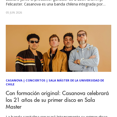
Felicaster. Casanova es una banda chilena integrada por
Julián Peña, Rodrigo Otero, Felipe Quiroz y José Luis
05 JUN 2026
Saavedra. En los años 2000 lanzaron su primer disco
homónimo, un trabajo que rápidamente se
CASANOVA
|
CONCIERTOS
|
SALA MÁSTER DE LA UNIVERSIDAD DE
CHILE
Con formación original: Casanova celebrará
los 21 años de su primer disco en Sala
Master
La banda capitalina repasará íntegramente su primer disco