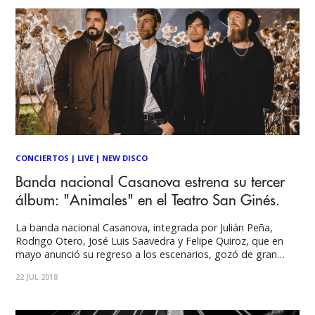
CONCIERTOS
|
LIVE
|
NEW DISCO
Banda nacional Casanova estrena su tercer
álbum: "Animales" en el Teatro San Ginés.
La banda nacional Casanova, integrada por Julián Peña,
Rodrigo Otero, José Luis Saavedra y Felipe Quiroz, que en
mayo anunció su regreso a los escenarios, gozó de gran
reconocimiento a principios de la década del 2000,
22 JUL 2018
transformándose en una de las agrupaciones insignes del
pop rock nacional. Hoy, desean recuperar