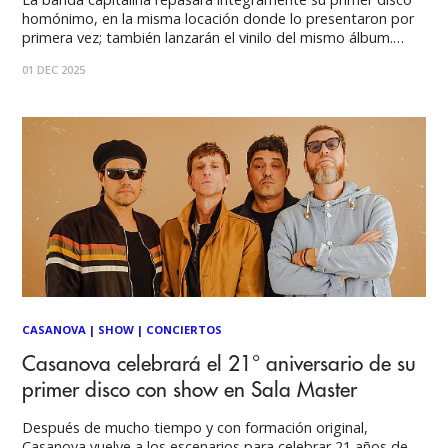
homónimo, en la misma locación donde lo presentaron por
primera vez; también lanzarán el vinilo del mismo álbum.
Últimas entradas disponibles. Con mucha emoción musical,
01 DEC 2025
recuerdos y novedades, Casanova prepara su retorno a los
escenarios para celebrar los 21 años de su
CASANOVA
|
SHOW
|
CONCIERTOS
Casanova celebrará el 21° aniversario de su
primer disco con show en Sala Master
Después de mucho tiempo y con formación original,
Casanova vuelve a los escenarios para celebrar 21 años de