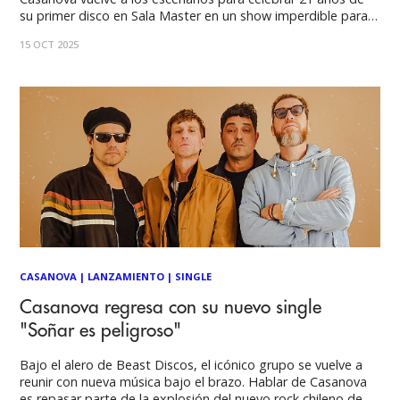
su primer disco en Sala Master en un show imperdible para
todas las edades. Casanova es una banda que fue parte de
15 OCT 2025
la explosión del nuevo rock chileno de los 2000, junto
CASANOVA
|
LANZAMIENTO
|
SINGLE
Casanova regresa con su nuevo single
"Soñar es peligroso"
Bajo el alero de Beast Discos, el icónico grupo se vuelve a
reunir con nueva música bajo el brazo. Hablar de Casanova
es repasar parte de la explosión del nuevo rock chileno de