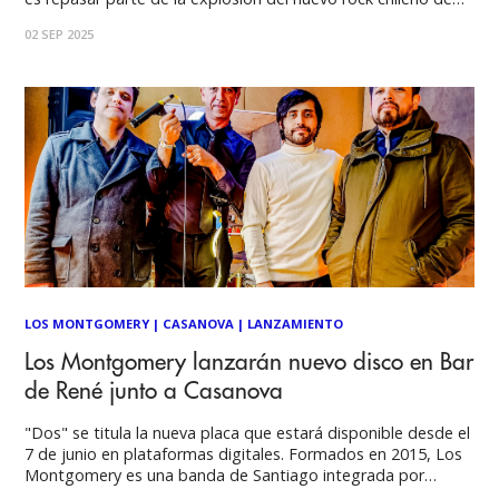
los 2000, una época de cambios trascendentales en la
02 SEP 2025
industria musical local y global. Entre una gran
LOS MONTGOMERY
|
CASANOVA
|
LANZAMIENTO
Los Montgomery lanzarán nuevo disco en Bar
de René junto a Casanova
"Dos" se titula la nueva placa que estará disponible desde el
7 de junio en plataformas digitales. Formados en 2015, Los
Montgomery es una banda de Santiago integrada por
cuatro amigos apasionados por los sonidos de los años