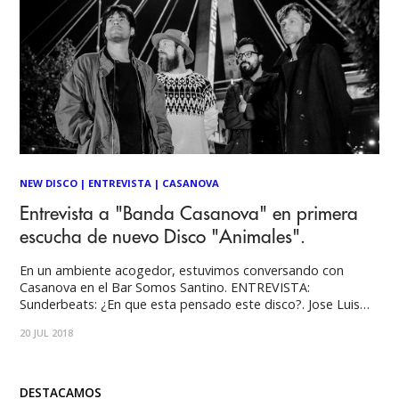
NEW DISCO
|
ENTREVISTA
|
CASANOVA
Entrevista a "Banda Casanova" en primera
escucha de nuevo Disco "Animales".
En un ambiente acogedor, estuvimos conversando con
Casanova en el Bar Somos Santino. ENTREVISTA:
Sunderbeats: ¿En que esta pensado este disco?. Jose Luis
Saavedra y Julian Peña: Mira, esa pregunta nunca la habían
20 JUL 2018
hecho. (risas). Jose Luis Saavedra: Sabes qué, yo quiero
tomar la palabra.Creo que esta pensado en nosotros
DESTACAMOS