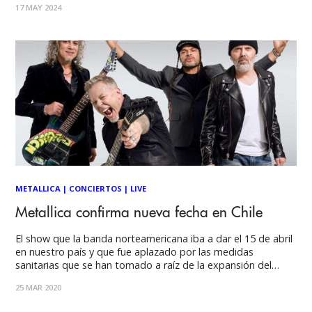
17 MAY 2024
60's. Ese mismo año publican "Escondida", un EP de 6
canciones donde
METALLICA
|
CONCIERTOS
|
LIVE
Metallica confirma nueva fecha en Chile
El show que la banda norteamericana iba a dar el 15 de abril
en nuestro país y que fue aplazado por las medidas
sanitarias que se han tomado a raíz de la expansión del
Covid-19, fue agendado para fin de año. La productora DG
25 MAR 2020
Medios informó que el show quedó