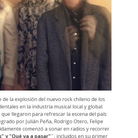
de la explosión del nuevo rock chileno de los
ntales en la industria musical local y global.
que llegaron para refrescar la escena del país
grado por Julián Peña, Rodrigo Otero, Felipe
pidamente comenzó a sonar en radios y recorrer
" y "Qué va a pasar"¨
, incluidos en su primer