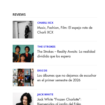
REVIEWS
CHARLI XCX
Music, Fashion, Film: El espejo roto de
Charli XCX
THE STROKES
The Strokes – Reality Awaits: La realidad
dividida que los espera
DISCOS
Los álbumes que no dejamos de escuchar
en el primer semestre de 2026
JACK WHITE
Jack White "Frozen Charlotte":
Bienvenidos al jardín del Edén.