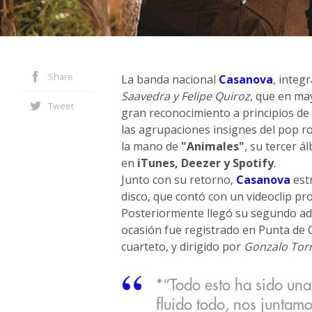
Share
La banda nacional
Casanova
, integ
Saavedra y Felipe Quiroz
, que en ma
Tweet
gran reconocimiento a principios de
las agrupaciones insignes del pop ro
la mano de
"Animales"
, su tercer á
en
iTunes, Deezer y Spotify
.
Junto con su retorno,
Casanova
est
disco, que contó con un videoclip pr
Posteriormente llegó su segundo ad
ocasión fue registrado en Punta de C
cuarteto, y dirigido por
Gonzalo Tor
*“Todo esto ha sido un
fluido todo, nos juntam