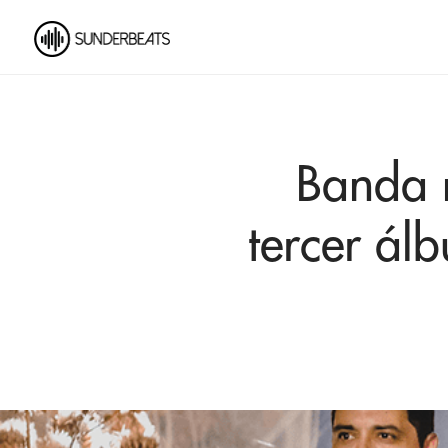
Banda 
tercer ál