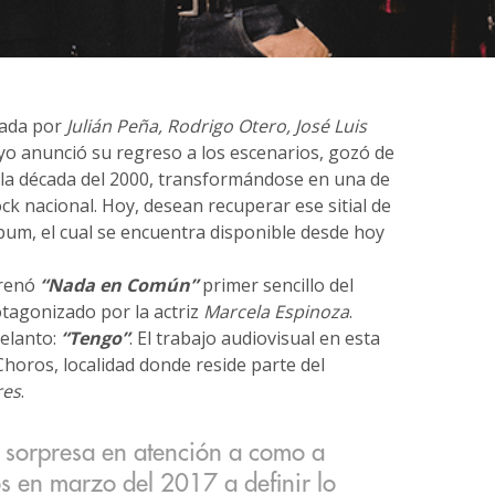
rada por
Julián Peña, Rodrigo Otero, José Luis
yo anunció su regreso a los escenarios, gozó de
 la década del 2000, transformándose en una de
ck nacional. Hoy, desean recuperar ese sitial de
lbum, el cual se encuentra disponible desde hoy
renó
“Nada en Común”
primer sencillo del
otagonizado por la actriz
Marcela Espinoza
.
elanto:
“Tengo”
. El trabajo audiovisual en esta
horos, localidad donde reside parte del
res
.
a sorpresa en atención a como a
os en marzo del 2017 a definir lo