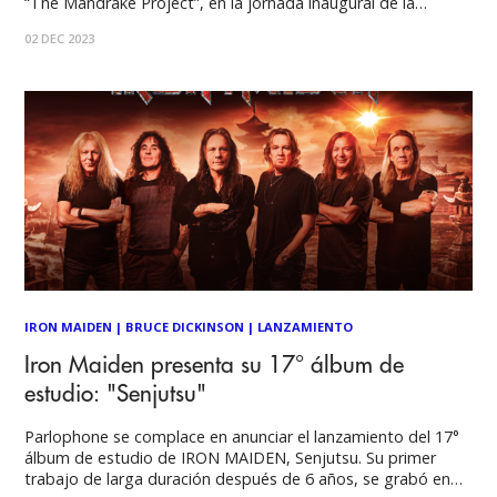
“The Mandrake Project”, en la jornada inaugural de la
CCXP23, la gran Comic-Con brasileña de São Paulo. Además
02 DEC 2023
de estrenar el espectacular videoclip, Dickinson reveló más
detalles sobre su próximo álbum y serie
IRON MAIDEN
|
BRUCE DICKINSON
|
LANZAMIENTO
Iron Maiden presenta su 17° álbum de
estudio: "Senjutsu"
Parlophone se complace en anunciar el lanzamiento del 17°
álbum de estudio de IRON MAIDEN, Senjutsu. Su primer
trabajo de larga duración después de 6 años, se grabó en