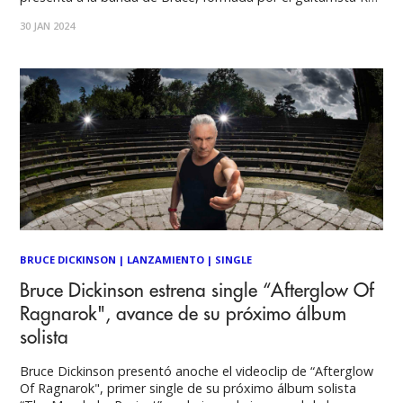
Z, el baterista Dave Moreno, la bajista Tanya O'Callaghan y
30 JAN 2024
el maestro de los teclados Mistheria. “Rain On The Graves"
es
BRUCE DICKINSON
|
LANZAMIENTO
|
SINGLE
Bruce Dickinson estrena single “Afterglow Of
Ragnarok", avance de su próximo álbum
solista
Bruce Dickinson presentó anoche el videoclip de “Afterglow
Of Ragnarok", primer single de su próximo álbum solista