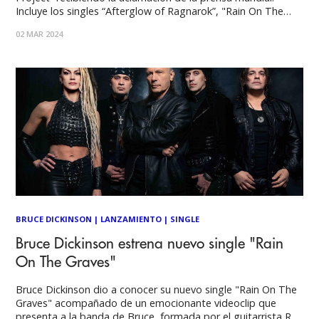
Incluye los singles “Afterglow of Ragnarok”, "Rain On The
Graves" y “Many Doors To Hell”. Con un sonido potente y
02 MAR 2024
rico en texturas musicales, Bruce da vida a una visión
musical que llevaba
BRUCE DICKINSON
|
LANZAMIENTO
|
SINGLE
Bruce Dickinson estrena nuevo single "Rain
On The Graves"
Bruce Dickinson dio a conocer su nuevo single "Rain On The
Graves" acompañado de un emocionante videoclip que
presenta a la banda de Bruce, formada por el guitarrista Roy