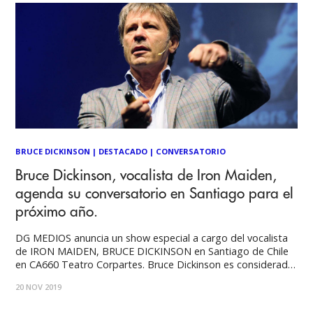
BRUCE DICKINSON
|
DESTACADO
|
CONVERSATORIO
Bruce Dickinson, vocalista de Iron Maiden,
agenda su conversatorio en Santiago para el
próximo año.
DG MEDIOS anuncia un show especial a cargo del vocalista
de IRON MAIDEN, BRUCE DICKINSON en Santiago de Chile
en CA660 Teatro Corpartes. Bruce Dickinson es considerado
uno de los músicos más famosos del mundo. Además de
20 NOV 2019
décadas dedicadas a ofrecer actuaciones de alto octanaje
en IRON MAIDEN, Bruce también