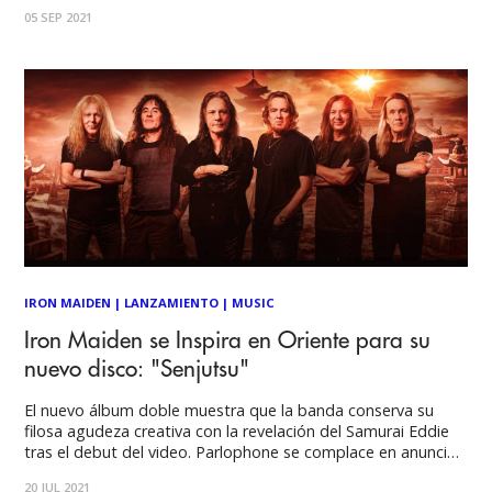
París bajo la producción del afamado Kevin Shirley y la co-
05 SEP 2021
producción de Steve Harris. Senjutsu fue precedido por un
aclamado video
IRON MAIDEN
|
LANZAMIENTO
|
MUSIC
Iron Maiden se Inspira en Oriente para su
nuevo disco: "Senjutsu"
El nuevo álbum doble muestra que la banda conserva su
filosa agudeza creativa con la revelación del Samurai Eddie
tras el debut del video. Parlophone se complace en anunciar
el lanzamiento el 3 de septiembre del 17° álbum de estudio
20 JUL 2021