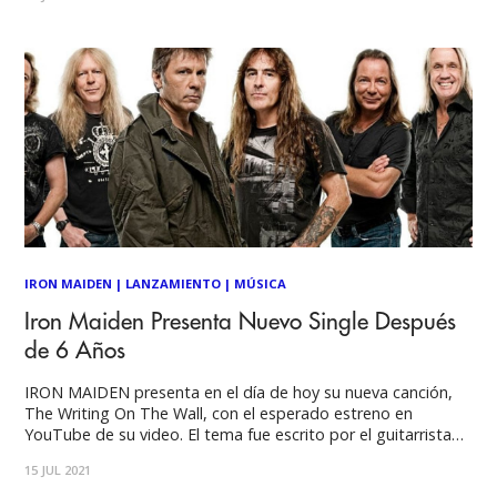
de IRON MAIDEN, Senjutsu, su primer larga duración
después de
IRON MAIDEN
|
LANZAMIENTO
|
MÚSICA
Iron Maiden Presenta Nuevo Single Después
de 6 Años
IRON MAIDEN presenta en el día de hoy su nueva canción,
The Writing On The Wall, con el esperado estreno en
YouTube de su video. El tema fue escrito por el guitarrista
de Maiden Adrian Smith y el cantante Bruce Dickinson,
15 JUL 2021
producido por Kevin Shirley y co-producido por el bajista