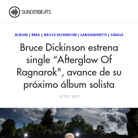
ÁLBUM
|
BMG
|
BRUCE DICKINSON
|
LANZAMIENTO
|
SINGLE
Bruce Dickinson estrena
single “Afterglow Of
Ragnarok", avance de su
próximo álbum solista
02 DEC 2023