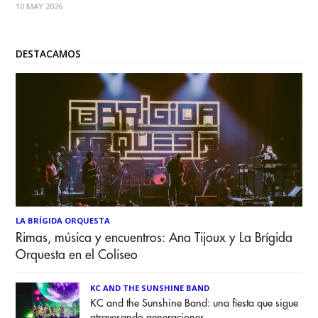
10 MAY 2026
nace BAMBA: un encuentro creado para reunir a quienes
viven cada canción
DESTACAMOS
LA BRÍGIDA ORQUESTA
Rimas, música y encuentros: Ana Tijoux y La Brígida
Orquesta en el Coliseo
KC AND THE SUNSHINE BAND
KC and the Sunshine Band: una fiesta que sigue
atravesando generaciones