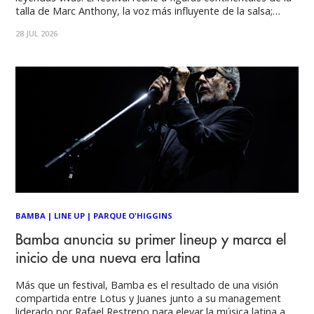
talla de Marc Anthony, la voz más influyente de la salsa;
Juanes, referente absoluto que ha marcado el rumbo de la
28 JUL 2026
música latina; y Fito Paez, figura esencial del rock en
BAMBA
|
LINE UP
|
PARQUE O'HIGGINS
Bamba anuncia su primer lineup y marca el
inicio de una nueva era latina
Más que un festival, Bamba es el resultado de una visión
compartida entre Lotus y Juanes junto a su management
liderado por Rafael Restrepo para elevar la música latina a