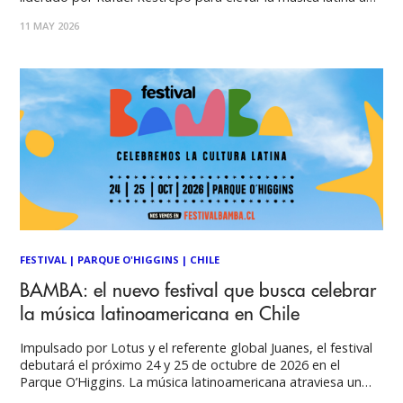
una nueva dimensión. Al unir una producción de clase
11 MAY 2026
mundial con la hospitalidad que nos define, el festival se
convierte
FESTIVAL
|
PARQUE O'HIGGINS
|
CHILE
BAMBA: el nuevo festival que busca celebrar
la música latinoamericana en Chile
Impulsado por Lotus y el referente global Juanes, el festival
debutará el próximo 24 y 25 de octubre de 2026 en el
Parque O’Higgins. La música latinoamericana atraviesa un
momento histórico de relevancia mundial y, para celebrarlo,