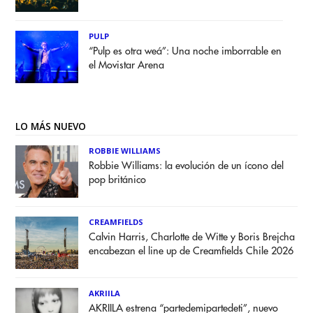
PULP
“Pulp es otra weá”: Una noche imborrable en
el Movistar Arena
LO MÁS NUEVO
ROBBIE WILLIAMS
Robbie Williams: la evolución de un ícono del
pop británico
CREAMFIELDS
Calvin Harris, Charlotte de Witte y Boris Brejcha
encabezan el line up de Creamfields Chile 2026
AKRIILA
AKRIILA estrena “partedemipartedeti”, nuevo