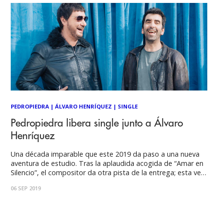
PEDROPIEDRA
|
ÁLVARO HENRÍQUEZ
|
SINGLE
Pedropiedra libera single junto a Álvaro
Henríquez
Una década imparable que este 2019 da paso a una nueva
aventura de estudio. Tras la aplaudida acogida de “Amar en
Silencio”, el compositor da otra pista de la entrega; esta vez
junto al líder de Los Tres. Nos sumergió en una fantasía
06 SEP 2019
urbana-pop durante mayo y este septiembre retrata