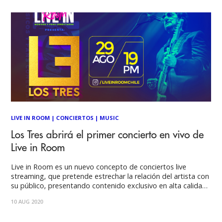
2016 es lo
LIVE IN ROOM
|
CONCIERTOS
|
MUSIC
Los Tres abrirá el primer concierto en vivo de
Live in Room
Live in Room es un nuevo concepto de conciertos live
streaming, que pretende estrechar la relación del artista con
su público, presentando contenido exclusivo en alta calidad,
y ayudar en la reactivación de la industria del espectáculo,
10 AUG 2020
que hasta mayo del 2020, presenta el mayor número de
tasa de cesantía