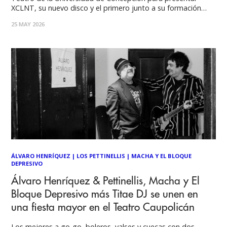
XCLNT, su nuevo disco y el primero junto a su formación
original en más de dos décadas. Una decisión que no solo
25 MAY 2026
tenía sentido musical, sino profundamente emocional. Pocas
ÁLVARO HENRÍQUEZ
|
LOS PETTINELLIS
|
MACHA Y EL BLOQUE
DEPRESIVO
Álvaro Henríquez & Pettinellis, Macha y El
Bloque Depresivo más Titae DJ se unen en
una fiesta mayor en el Teatro Caupolicán
Los mejores a go-go, boleros, valses y cuecas con dos