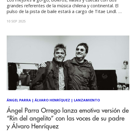
grandes referentes de la música chilena y continental. El
pulso de la pista de baile estará a cargo de Titae Lindl.
Álvaro Henríquez & Pettinellis, Macha y El Bloque Depresivo
10 SEP 2025
más Titae DJ, encenderán el Teatro Caupolicán con sus más
ÁNGEL PARRA
|
ÁLVARO HENRÍQUEZ
|
LANZAMIENTO
Ángel Parra Orrego lanza emotiva versión de
“Rin del angelito” con las voces de su padre
y Álvaro Henríquez