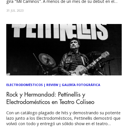
gira "Mil Caminos". A menos de un mes de su debut en el
recinto capitalino, anuncian a los primeros invitados. A días
31 JUL 2023
del importante hito que significa su primer Movistar
ELECTRODOMÉSTICOS
|
REVIEW
|
GALERÍA FOTOGRÁFICA
Rock y Hermandad: Pettinellis y
Electrodomésticos en Teatro Coliseo
Con un catálogo plagado de hits y demostrando su potente
lazo junto a los Electrodomésticos, Pettinellis demostró que
volvió con todo y entregó un sólido show en el teatro