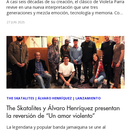
A casi seis décadas de su creación, el clásico de Violeta Parra
revive en una nueva interpretación que une tres
generaciones y mezcla emoción, tecnología y memoria. Con
la voz original de Ángel Parra padre y una colaboración
27 JUN 2025
inédita con Álvaro Henríquez, el músico presenta una versión
profundamente conmovedora que
THE SKATALITES
|
ÁLVARO HENRÍQUEZ
|
LANZAMIENTO
The Skatalites y Álvaro Henríquez presentan
la reversión de “Un amor violento”
La legendaria y popular banda jamaiquina se une al