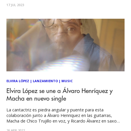
coliseo. Presentando nueva música e interpretando
17 JUL 2023
interesantes covers, el grupo liderado por Álvaro Henríquez
se mostró cercano al público y encendió
ELVIRA LÓPEZ
|
LANZAMIENTO
|
MUSIC
Elvira López se une a Álvaro Henríquez y
Macha en nuevo single
La cantactriz es piedra angular y puente para esta
colaboración junto a Álvaro Henriquez en las guitarras,
Macha de Chico Trujillo en voz, y Ricardo Álvarez en saxo
barítono. Sumado a la producción de Martín Benavides,
26 APR 2022