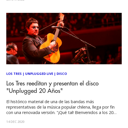
Diego Fuchslocher y Leo Cáceres, el single introduce un
videoclip que mantiene el espíritu
LOS TRES
|
UNPLUGGED LIVE
|
DISCO
Los Tres reeditan y presentan el disco
"Unplugged 20 Años"
El histórico material de una de las bandas más
representativas de la música popular chilena, llega por fin
con una renovada versión. "¡Qué tal! Bienvenidos a los 20
años del Unplugged". La euforia de la multitud ante la
14 DEC 2020
introducción de Álvaro Henríquez esa noche de invierno de