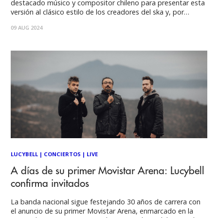
destacado músico y compositor chileno para presentar esta
versión al clásico estilo de los creadores del ska y, por
consecuencia, inspiradores del reggae. The Skatalites, de
09 AUG 2024
estrecho lazo con Chile, sorprenden con la publicación de
reversiones de clásicos de la música
LUCYBELL
|
CONCIERTOS
|
LIVE
A días de su primer Movistar Arena: Lucybell
confirma invitados
La banda nacional sigue festejando 30 años de carrera con
el anuncio de su primer Movistar Arena, enmarcado en la