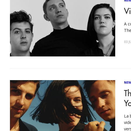
NEW
V
A c
The
03 J
NEW
Th
Y
La 
vid
ver