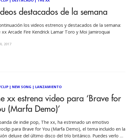
CLIP
|
DESTACADO
|
THE XX
ideos destacados de la semana
ontinuación los videos estrenos y destacados de la semana:
 xx Arcade Fire Kendrick Lamar Toro y Moi Jamiroquai
UL 2017
CLIP
|
NEW SONG
|
LANZAMIENTO
e xx estrena video para ‘Brave for
ou (Marfa Demo)’
banda de indie pop, The xx, ha estrenado un emotivo
eoclip para Brave for You (Marfa Demo), el tema incluido en la
sión deluxe del último disco del trío británico. Puedes verlo a