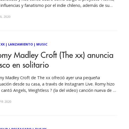
 influencias y fanatismo por el indie chileno, además de su
uro EP que explorará en mayor profundidad el surrealismo
UL 2020
 la caracteriza, pero donde también habla de lo terrenal a
 XX
|
LANZAMIENTO
|
MUSIC
omy Madley Croft (The xx) anuncia
sco en solitario
y Madley Croft de The xx ofreció ayer una pequeña
uación desde su casa, a través de Instagram Live. Romy hizo
e; cantó Angels, Weightless ? (la del video) canción nueva de su
yecto solista, Electricity y Brave For You. Oliver y Robyn
PR 2020
aban en la audiencia. Qué mega fantasía 😍✨👏🏼 pic.