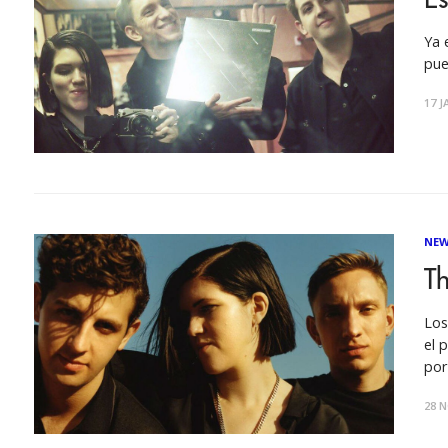
Ya 
pue
17 J
NEW
Th
Los
el 
por
loc
28 N
nue