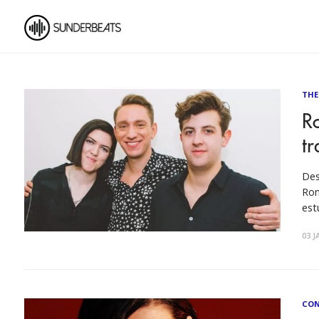
THE
Ro
t
Des
Rom
estu
publicac
03 J
CON