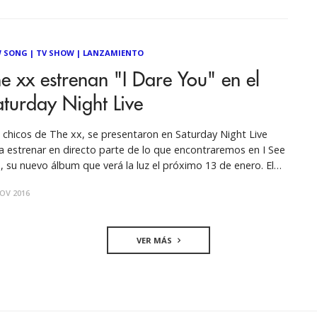
 SONG
|
TV SHOW
|
LANZAMIENTO
e xx estrenan "I Dare You" en el
turday Night Live
 chicos de The xx, se presentaron en Saturday Night Live
a estrenar en directo parte de lo que encontraremos en I See
, su nuevo álbum que verá la luz el próximo 13 de enero. El
o británico aprovechó la ocasión para estrenar en vivo un
OV 2016
vo tema titulado
VER MÁS