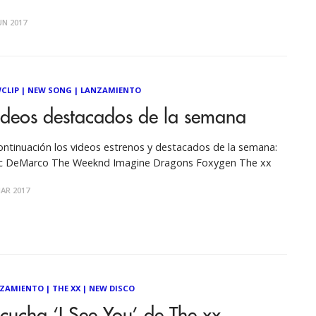
tinuación:
UN 2017
CLIP
|
NEW SONG
|
LANZAMIENTO
ideos destacados de la semana
ontinuación los videos estrenos y destacados de la semana:
 DeMarco The Weeknd Imagine Dragons Foxygen The xx
AR 2017
ZAMIENTO
|
THE XX
|
NEW DISCO
cucha ‘I See You’ de The xx