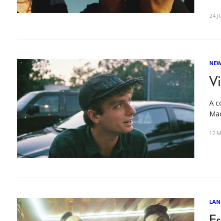
con
24 J
NEW
V
A c
Mac
12 M
LAN
Es