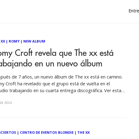
Entre
 XX
|
ROMY
|
NEW ALBUM
my Croft revela que The xx está
rabajando en un nuevo álbum
pués de 7 años, un nuevo álbum de The xx está en camino.
y Croft ha revelado que el grupo está de vuelta en el
dio trabajando en su cuarta entrega discográfica. Ver esta
ión en Instagram Una publicación compartida por NME
AN 2024
(@nmemagazine) Sobre estar de regreso en el estudio
CIERTOS
|
CENTRO DE EVENTOS BLONDIE
|
THE XX