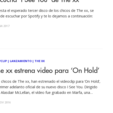
esta el esperado tercer disco de los chicos de The xx, se
de escuchar por Spotify y te lo dejamos a continuación:
AN 2017
CLIP
|
LANZAMIENTO
|
THE XX
e xx estrena video para ‘On Hold’
 chicos de The xx, han estrenado el videoclip para ‘On Hold’,
primer adelanto oficial de su nuevo disco I See You. Dirigido
 Alasdair McLellan, el vídeo fue grabado en Marfa, una
alidad de Texas donde el trío británico grabó alguno de sus
OV 2016
vos temas. Mira a continuación