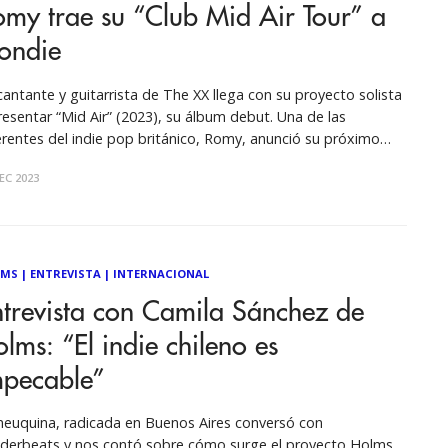
my trae su “Club Mid Air Tour” a
ondie
cantante y guitarrista de The XX llega con su proyecto solista
resentar “Mid Air” (2023), su álbum debut. Una de las
erentes del indie pop británico, Romy, anunció su próximo
r “Club Mid Air” que la traerá a presentarse en concierto en
EC 2023
tro de Eventos Blondie el próximo
LMS
|
ENTREVISTA
|
INTERNACIONAL
trevista con Camila Sánchez de
lms: “El indie chileno es
mpecable”
neuquina, radicada en Buenos Aires conversó con
derbeats y nos contó sobre cómo surge el proyecto Holms,