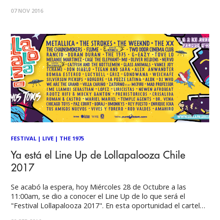
inéditos hasta el momento, escondidos en una playlist que
07 NOV 2016
la banda tiene compartida en la conocida
FESTIVAL
|
LIVE
|
THE 1975
Ya está el Line Up de Lollapalooza Chile
2017
Se acabó la espera, hoy Miércoles 28 de Octubre a las
11:00am, se dio a conocer el Line Up de lo que será el
"Festival Lollapalooza 2017". En esta oportunidad el cartel
será encabezado por la banda de thrash metal