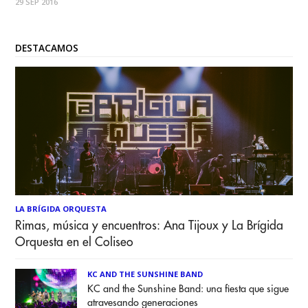
29 SEP 2016
estadounidense Metallica, que tras ocho años de silencio
volvió con
DESTACAMOS
LA BRÍGIDA ORQUESTA
Rimas, música y encuentros: Ana Tijoux y La Brígida
Orquesta en el Coliseo
KC AND THE SUNSHINE BAND
KC and the Sunshine Band: una fiesta que sigue
atravesando generaciones