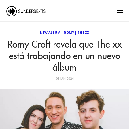
NEW ALBUM
|
ROMY
|
THE XX
Romy Croft revela que The xx
está trabajando en un nuevo
álbum
03 JAN 2024