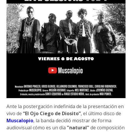
Ante la postergación indefinida de la presentación en
vivo de
“El Ojo Ciego de Diosito”
, el último disco de
Muscalopio
, la banda decidió mostrar de forma
audiovisual cómo es un día
"natural"
de composición