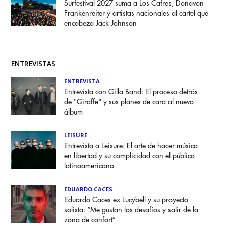
Surfestival 2027 suma a Los Cafres, Donavon
Frankenreiter y artistas nacionales al cartel que
encabeza Jack Johnson
ENTREVISTAS
ENTREVISTA
Entrevista con Gilla Band: El proceso detrás
de "Giraffe" y sus planes de cara al nuevo
álbum
LEISURE
Entrevista a Leisure: El arte de hacer música
en libertad y su complicidad con el público
latinoamericano
EDUARDO CACES
Eduardo Caces ex Lucybell y su proyecto
solista: “Me gustan los desafíos y salir de la
zona de confort”