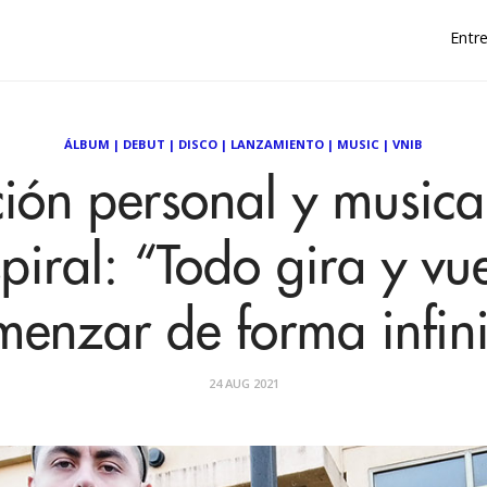
Entre
ÁLBUM
|
DEBUT
|
DISCO
|
LANZAMIENTO
|
MUSIC
|
VNIB
ción personal y musica
piral: “Todo gira y vu
menzar de forma infini
24 AUG 2021