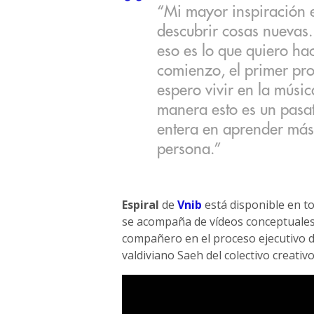
“Mi mayor inspiración 
descubrir cosas nuevas.
eso es lo que quiero hac
comienzo, el primer pr
espero vivir en la músi
manera esto es un pasa
entera en aprender más
persona.”
Espiral
de
Vnib
está disponible en to
se acompaña de vídeos conceptuales
compañero en el proceso ejecutivo de
valdiviano Saeh del colectivo creati