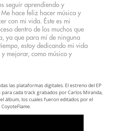
es seguir aprendiendo y
 Me hace feliz hacer música y
er con mi vida. Éste es mi
oceso dentro de los muchos que
ca, ya que para mí de ninguna
tiempo, estoy dedicando mi vida
 y mejorar, como músico y
das las plataformas digitales. El estreno del EP
 para cada track grabados por Carlos Miranda,
l álbum, los cuales fueron editados por el
vo CoyoteFlame.