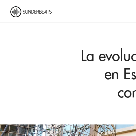
La evolu
en Es
co