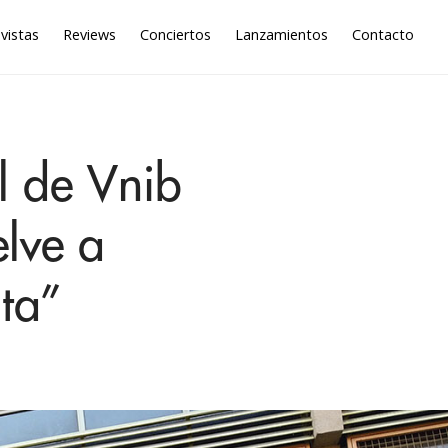
vistas
Reviews
Conciertos
Lanzamientos
Contacto
l de Vnib
elve a
ta”