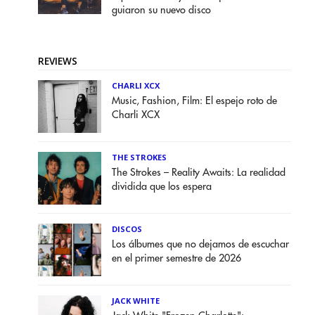
guiaron su nuevo disco
REVIEWS
CHARLI XCX
Music, Fashion, Film: El espejo roto de
Charli XCX
THE STROKES
The Strokes – Reality Awaits: La realidad
dividida que los espera
DISCOS
Los álbumes que no dejamos de escuchar
en el primer semestre de 2026
JACK WHITE