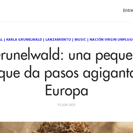
Entre
AL
|
KARLA GRUNELWALD
|
LANZAMIENTO
|
MUSIC
|
NACIÓN VIRGIN UNPLUG
runelwald: una pequ
a que da pasos agigant
Europa
15 JUN 2021