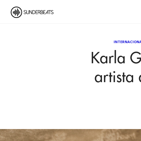
INTERNACION
Karla G
artist