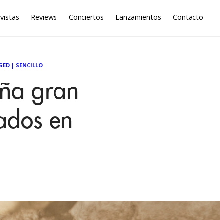
vistas
Reviews
Conciertos
Lanzamientos
Contacto
GED
|
SENCILLO
eña gran
ados en