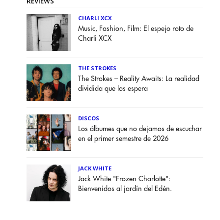
REVIEWS
CHARLI XCX
Music, Fashion, Film: El espejo roto de
Charli XCX
THE STROKES
The Strokes – Reality Awaits: La realidad
dividida que los espera
DISCOS
Los álbumes que no dejamos de escuchar
en el primer semestre de 2026
JACK WHITE
Jack White "Frozen Charlotte":
Bienvenidos al jardín del Edén.