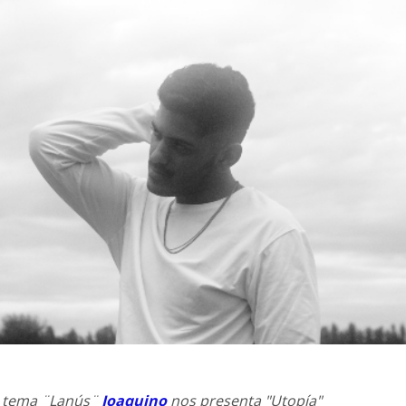
r tema ¨Lanús¨
Joaquino
nos presenta "Utopía"