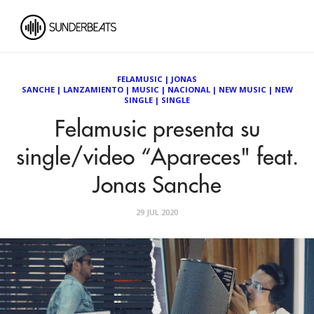
FELAMUSIC
|
JONAS
SANCHE
|
LANZAMIENTO
|
MUSIC
|
NACIONAL
|
NEW MUSIC
|
NEW
SINGLE
|
SINGLE
Felamusic presenta su
single/video “Apareces" feat.
Jonas Sanche
29 JUL 2020