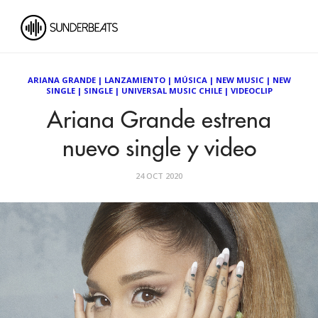
ARIANA GRANDE
|
LANZAMIENTO
|
MÚSICA
|
NEW MUSIC
|
NEW
SINGLE
|
SINGLE
|
UNIVERSAL MUSIC CHILE
|
VIDEOCLIP
Ariana Grande estrena
nuevo single y video
24 OCT 2020