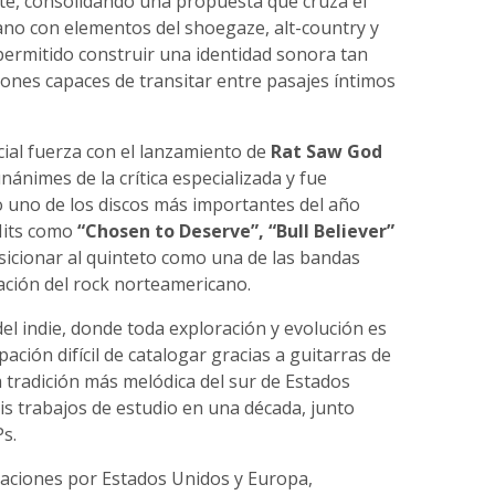
rte, consolidando una propuesta que cruza el
ano con elementos del shoegaze, alt-country y
permitido construir una identidad sonora tan
ones capaces de transitar entre pasajes íntimos
ial fuerza con el lanzamiento de
Rat Saw God
nánimes de la crítica especializada y fue
 uno de los discos más importantes del año
Hits como
“Chosen to Deserve”, “Bull Believer”
icionar al quinteto como una de las bandas
ación del rock norteamericano.
el indie, donde toda exploración y evolución es
ción difícil de catalogar gracias a guitarras de
a tradición más melódica del sur de Estados
is trabajos de estudio en una década, junto
s.
taciones por Estados Unidos y Europa,