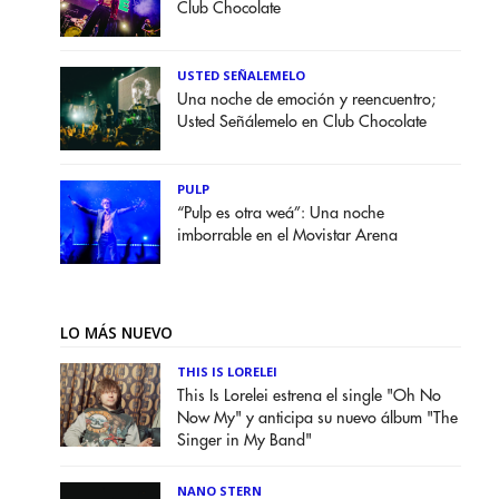
Club Chocolate
USTED SEÑALEMELO
Una noche de emoción y reencuentro;
Usted Señálemelo en Club Chocolate
PULP
“Pulp es otra weá”: Una noche
imborrable en el Movistar Arena
LO MÁS NUEVO
THIS IS LORELEI
This Is Lorelei estrena el single "Oh No
Now My" y anticipa su nuevo álbum "The
Singer in My Band"
NANO STERN