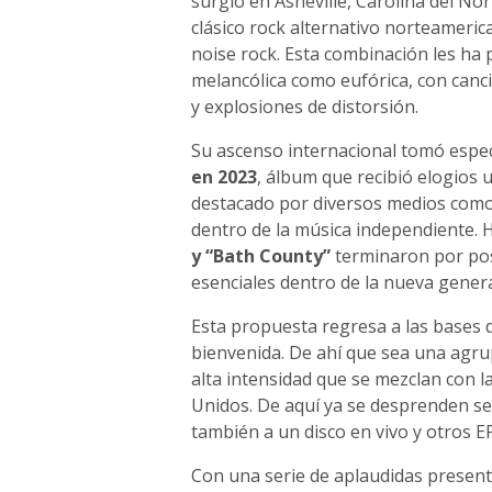
surgió en Asheville, Carolina del No
clásico rock alternativo norteameric
noise rock. Esta combinación les ha 
melancólica como eufórica, con canci
y explosiones de distorsión.
Su ascenso internacional tomó espec
en 2023
, álbum que recibió elogios u
destacado por diversos medios como
dentro de la música independiente. 
y “Bath County”
terminaron por pos
esenciales dentro de la nueva gener
Esta propuesta regresa a las bases d
bienvenida. De ahí que sea una agrupa
alta intensidad que se mezclan con l
Unidos. De aquí ya se desprenden se
también a un disco en vivo y otros EP
Con una serie de aplaudidas presen