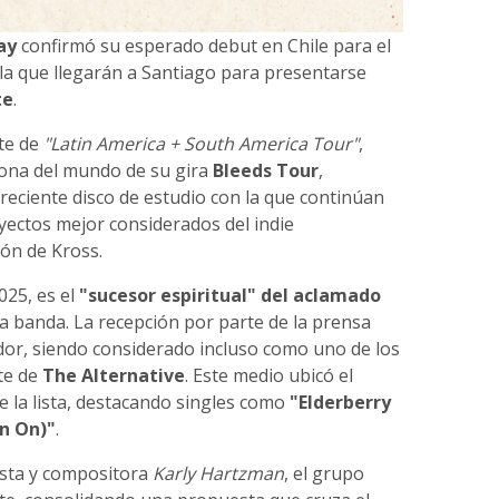
ay
confirmó su esperado debut en Chile para el
la que llegarán a Santiago para presentarse
te
.
rte de
"Latin America + South America Tour"
,
zona del mundo de su gira
Bleeds Tour
,
reciente disco de estudio con la que continúan
ectos mejor considerados del indie
ón de Kross.
025, es el
"sucesor espiritual" del aclamado
ia banda. La recepción por parte de la prensa
ador, siendo considerado incluso como uno de los
te de
The Alternative
. Este medio ubicó el
 la lista, destacando singles como
"Elderberry
n On)"
.
ista y compositora
Karly Hartzman
, el grupo