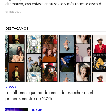
alternativo, con énfasis en su sexto y más reciente disco de
estudio Bleeds. Entradas disponibles a través de
01 JUN 2026
Puntoticket. La banda norteamericana Wednesday confirmó
su esperado debut en Chile para el próximo 25 de
septiembre,
DESTACAMOS
DISCOS
Los álbumes que no dejamos de escuchar en el
primer semestre de 2026
SHAME