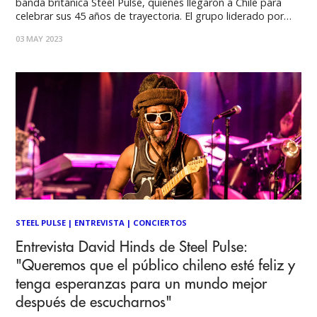
banda británica Steel Pulse, quienes llegaron a Chile para
celebrar sus 45 años de trayectoria. El grupo liderado por
David Hinds dio un show de primer nivel ante un público que
03 MAY 2023
se acercó al recinto capitalino en buen número
STEEL PULSE
|
ENTREVISTA
|
CONCIERTOS
Entrevista David Hinds de Steel Pulse:
"Queremos que el público chileno esté feliz y
tenga esperanzas para un mundo mejor
después de escucharnos"