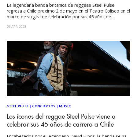
La legendaria banda britanica de reggeae Steel Pulse
regresa a Chile proximo 2 de mayo en el Teatro Coliseo en el
marco de su gira de celebración por sus 45 años de
trayectoria. Sunderbeats tuvo la oportunidad de dialogar
26 APR 2023
con el lider de la banda David Hinds quien nos contó
STEEL PULSE
|
CONCIERTOS
|
MUSIC
Los íconos del reggae Steel Pulse viene a
celebrar sus 45 años de carrera a Chile
Encabezados por el legendario David Hinds, la banda se ha