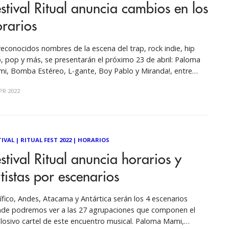
stival Ritual anuncia cambios en los
rarios
reconocidos nombres de la escena del trap, rock indie, hip
, pop y más, se presentarán el próximo 23 de abril: Paloma
i, Bomba Estéreo, L-gante, Boy Pablo y Miranda!, entre
es sobre el desplazamiento
PR 2022
dentro del recinto e información práctica para ese día. Buscando
TIVAL
|
RITUAL FEST 2022
|
HORARIOS
stival Ritual anuncia horarios y
tistas por escenarios
ífico, Andes, Atacama y Antártica serán los 4 escenarios
de podremos ver a las 27 agrupaciones que componen el
losivo cartel de este encuentro musical. Paloma Mami,