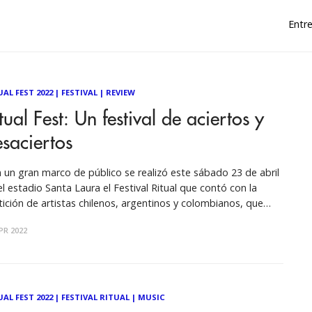
Entre
UAL FEST 2022
|
FESTIVAL
|
REVIEW
tual Fest: Un festival de aciertos y
saciertos
 un gran marco de público se realizó este sábado 23 de abril
el estadio Santa Laura el Festival Ritual que contó con la
tición de artistas chilenos, argentinos y colombianos, que
ieron vibrar a los asistentes que pudieron disfrutar de buenos
PR 2022
ectáculos, con artistas que se entregaron por
UAL FEST 2022
|
FESTIVAL RITUAL
|
MUSIC