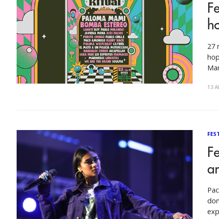
Fe
ho
27 
hop
Mam
otros. Además, se entregan detall
13 A
FES
Fe
ar
Pac
don
exp