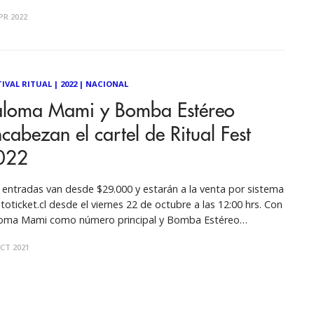
ba Estéreo, L-gante, Boy Pablo y Miranda!, serán algunas
PR 2022
las bandas que estarán presente. ¡No queda nada! El 23 de
l será
TIVAL RITUAL
|
2022
|
NACIONAL
aloma Mami y Bomba Estéreo
cabezan el cartel de Ritual Fest
022
 entradas van desde $29.000 y estarán a la venta por sistema
toticket.cl desde el viernes 22 de octubre a las 12:00 hrs. Con
oma Mami como número principal y Bomba Estéreo
abezando el cartel, en total serán 23 icónicos artistas del
CT 2021