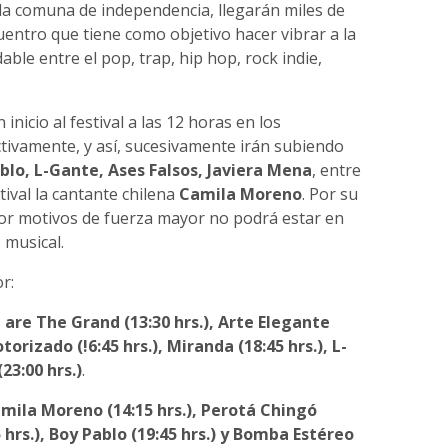
 la comuna de independencia, llegarán miles de
uentro que tiene como objetivo hacer vibrar a la
able entre el pop, trap, hip hop, rock indie,
inicio al festival a las 12 horas en los
ctivamente, y así, sucesivamente irán subiendo
blo, L-Gante, Ases Falsos, Javiera Mena
, entre
tival la cantante chilena
Camila Moreno
. Por su
or motivos de fuerza mayor no podrá estar en
 musical.
r:
e are The Grand (13:30 hrs.), Arte Elegante
torizado (!6:45 hrs.), Miranda (18:45 hrs.), L-
23:00 hrs.)
.
Camila Moreno (14:15 hrs.), Perotá Chingó
5 hrs.), Boy Pablo (19:45 hrs.) y Bomba Estéreo