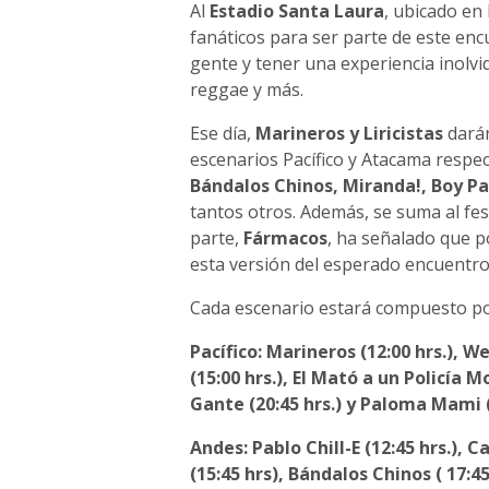
Al
Estadio Santa Laura
, ubicado en
fanáticos para ser parte de este enc
gente y tener una experiencia inolvid
reggae y más.
Ese día,
Marineros y Liricistas
darán 
escenarios Pacífico y Atacama respe
Bándalos Chinos, Miranda!, Boy Pa
tantos otros. Además, se suma al fes
parte,
Fármacos
, ha señalado que p
esta versión del esperado encuentro
Cada escenario estará compuesto po
Pacífico: Marineros (12:00 hrs.), W
(15:00 hrs.), El Mató a un Policía Mo
Gante (20:45 hrs.) y Paloma Mami (
Andes: Pablo Chill-E (12:45 hrs.), 
(15:45 hrs), Bándalos Chinos ( 17:4