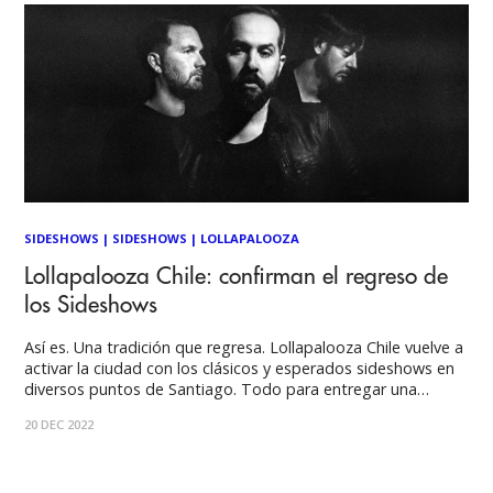
SIDESHOWS
|
SIDESHOWS
|
LOLLAPALOOZA
Lollapalooza Chile: confirman el regreso de
los Sideshows
Así es. Una tradición que regresa. Lollapalooza Chile vuelve a
activar la ciudad con los clásicos y esperados sideshows en
diversos puntos de Santiago. Todo para entregar una
experiencia como ninguna otra, siempre manteniendo su
20 DEC 2022
sello de una gran fiesta de ritmos globales. Rise Against,
Tove Lo, Cigarettes After Sex,