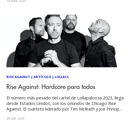
18 MAR 2023
el pop y sus variantes fueron el estilo imperante durante la
acalorada
RISE AGAINST
|
ARTÍCULO
|
LOLLACL
Rise Against: Hardcore para todos
El número más pesado del cartel de Lollapalooza 2023, llega
desde Estados Unidos, con los oriundos de Chicago Rise
Against. El cuarteto liderado por Tim McIlrath y Joe Principe,
aterrizará en nuestras tierras para presentar su más reciente
26 JAN 2023
trabajo discográfico, Nowhere Generation (2021), novena
placa de estudio en una carrera