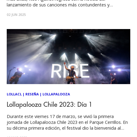
lanzamiento de sus canciones más contundentes y
revitalizantes hasta la fecha. El disco estará disponible el
02 JUN 2025
próximo 15 de agosto a través de Loma Vista Recordings,
Ricochet es el
LOLLACL
|
RESEÑA
|
LOLLAPALOOZA
Lollapalooza Chile 2023: Día 1
Durante este viernes 17 de marzo, se vivió la primera
jornada de Lollapalooza Chile 2023 en el Parque Cerrillos. En
su décima primera edición, el festival dio la bienvenida al
público entregando un conjunto de actos musicales donde