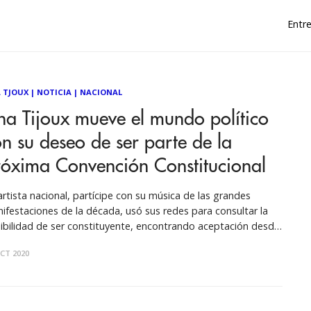
Entre
 TJOUX
|
NOTICIA
|
NACIONAL
a Tijoux mueve el mundo político
n su deseo de ser parte de la
róxima Convención Constitucional
artista nacional, partícipe con su música de las grandes
ifestaciones de la década, usó sus redes para consultar la
ibilidad de ser constituyente, encontrando aceptación desde
sector político. Por Nicolás Noli Después de la aplastante
CT 2020
toria del apruebo y de la Convención Constitucional en el
ado plebiscito del