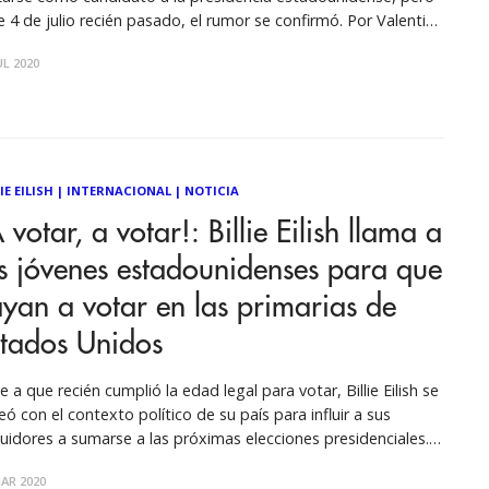
e 4 de julio recién pasado, el rumor se confirmó. Por Valentina
ales Kanye West ha jugado con el rumor durante mucho
UL 2020
mpo de la posibilidad de postularse para presidente de los
IE EILISH
|
INTERNACIONAL
|
NOTICIA
 votar, a votar!: Billie Eilish llama a
s jóvenes estadounidenses para que
yan a votar en las primarias de
stados Unidos
e a que recién cumplió la edad legal para votar, Billie Eilish se
neó con el contexto político de su país para influir a sus
uidores a sumarse a las próximas elecciones presidenciales.
 Nicolás Noli Hoy en día la cantidad de personas que
AR 2020
ticipan de las elecciones alrededor del