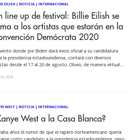
IE EILISH
|
NOTICIA
|
INTERNACIONAL
 line up de festival: Billie Eilish se
ma a los artistas que estarán en la
onvención Demócrata 2020
evento donde Joe Biden dará inicio oficial a su candidatura
a la presidencia estadounidense, contará con diversos
istas desde el 17 al 20 de agosto. Obvio, de manera virtual.
 Nicolas Noli La carrera presidencial en Estados Unidos es
UG 2020
 de las más duras y vistosas que pueden haber.
YE WEST
|
NOTICIA
|
INTERNACIONAL
Kanye West a la Casa Blanca?
vaba años el rumor de que el rapero norteamericano quería
zarse como candidato a la presidencia estadounidense, pero