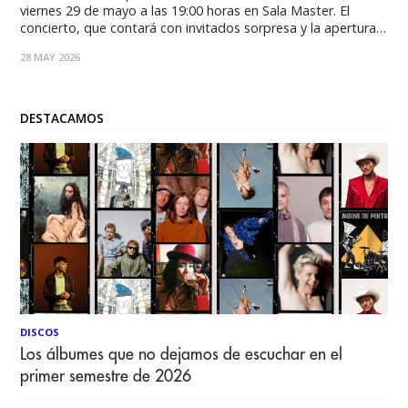
viernes 29 de mayo a las 19:00 horas en Sala Master. El
concierto, que contará con invitados sorpresa y la apertura
de Benja Mula, se anticipa como una celebración del error
28 MAY 2026
como aprendizaje, la música como brújula personal y el
DESTACAMOS
DISCOS
Los álbumes que no dejamos de escuchar en el
primer semestre de 2026